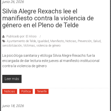
junio 26, 2026
Silvia Alegre Rexachs lee el
manifiesto contra la violencia de
género en el Pleno de Telde
Publicado por: El Alisio
Ayuntamiento de Telde
,
Igualdad
,
Manifiesto
,
Noticias
,
Prevención
,
Salud
,
sensibilización
,
Víctimas
,
violencia de género
La psicóloga sanitaria y etóloga Silvia Alegre Rexachs fue la
encargada de dar lectura este jueves al manifiesto institucional
contra la violencia de género
Leer más
Noticias
Política
Tenerife
junio 18, 2026