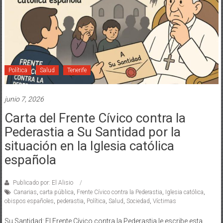
Política
Salud
Tenerife
junio 7, 2026
Carta del Frente Cívico contra la
Pederastia a Su Santidad por la
situación en la Iglesia católica
española
Publicado por: El Alisio
Canarias
,
carta pública
,
Frente Cívico contra la Pederastia
,
Iglesia católica
,
obispos españoles
,
pederastia
,
Política
,
Salud
,
Sociedad
,
Víctimas
Su Santidad: El Frente Cívico contra la Pederastia le escribe esta