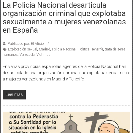
La Policía Nacional desarticula
organización criminal que explotaba
sexualmente a mujeres venezolanas
en España
Publicado por: El Alisio
Explotación sexual
,
Madrid
,
Policía Nacional
,
Política
,
Tenerife
,
trata de seres
humanos
,
Venezuela
,
Víctimas
En varias provincias españolas agentes de la Policía Nacional han
desarticulado una organización criminal que explotaba sexualmente
a mujeres venezolanas en Madrid y Tenerife.
Leer más