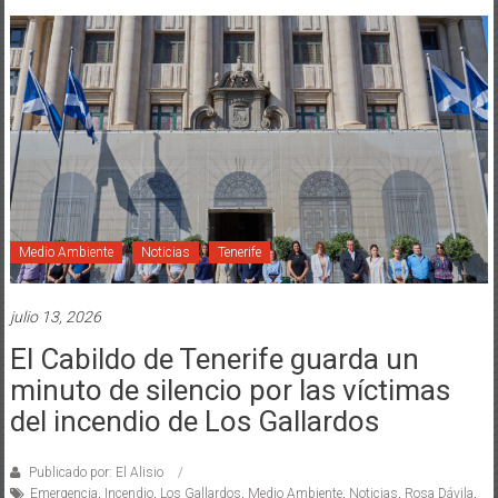
Medio Ambiente
Noticias
Tenerife
julio 13, 2026
El Cabildo de Tenerife guarda un
minuto de silencio por las víctimas
del incendio de Los Gallardos
Publicado por: El Alisio
Emergencia
,
Incendio
,
Los Gallardos
,
Medio Ambiente
,
Noticias
,
Rosa Dávila
,