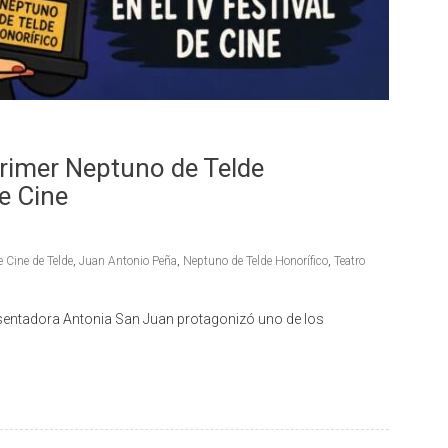
primer Neptuno de Telde
de Cine
e Cine de Telde
,
Juan Antonio Peña
,
Neptuno de Telde Honorífico
,
Teatro
 presentadora Antonia San Juan protagonizó uno de los