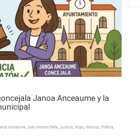
la concejala Janoa Anceaume y la
municipal
anoa Anceaume
,
Juan Antonio Peña
,
Justicia
,
litigio
,
Noticias
,
Política
,