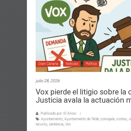
Gran Canaria
Noticias
Política
julio 28, 2026
Vox pierde el litigio sobre 
Justicia avala la actuación 
Publicado por: El Alisio
Ayuntamiento
,
Ayuntamiento de Telde
,
concejala
,
costas
,
J
recurso
,
sentencia
,
Vox