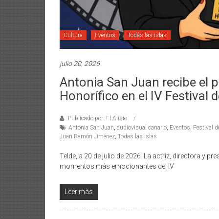
Cultura
Eventos
Todas las islas
julio 20, 2026
Antonia San Juan recibe el 
Honorífico en el IV Festival 
Publicado por: El Alisio
Antonia San Juan
,
audiovisual canario
,
Eventos
,
Festival d
Juan Ramón Jiménez
,
Todas las islas
Telde, a 20 de julio de 2026. La actriz, directora y
momentos más emocionantes del IV
Leer más