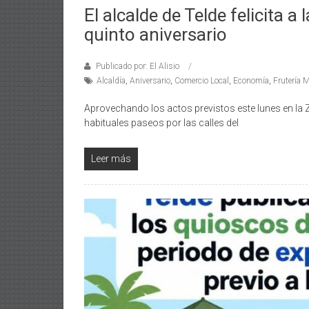
El alcalde de Telde felicita a 
quinto aniversario
Publicado por: El Alisio
Alcaldía
,
Aniversario
,
Comercio Local
,
Economía
,
Frutería M
Aprovechando los actos previstos este lunes en la 
habituales paseos por las calles del
Leer más