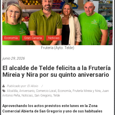
Economía
Gran Canaria
Noticias
Frutería (Ayto. Telde)
junio 29, 2026
El alcalde de Telde felicita a la Frutería
Mireia y Nira por su quinto aniversario
Publicado por: El Alisio
Alcaldía
,
Aniversario
,
Comercio Local
,
Economía
,
Frutería Mireia y Nira
,
Juan
Antonio Peña
,
Noticias
,
San Gregorio
,
Telde
Aprovechando los actos previstos este lunes en la Zona
Comercial Abierta de San Gregorio y uno de sus habituales