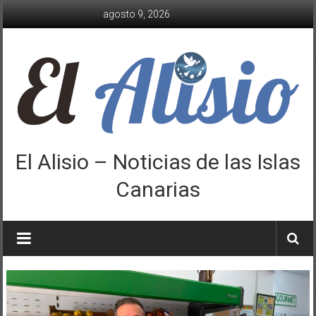
Saltar
agosto 9, 2026
al
contenido
El Alisio – Noticias de las Islas
Canarias