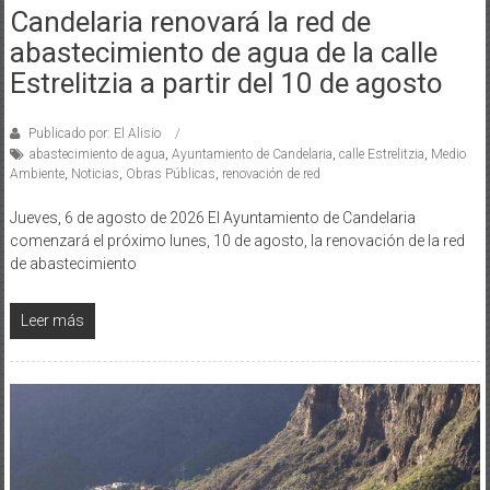
Candelaria renovará la red de
abastecimiento de agua de la calle
Estrelitzia a partir del 10 de agosto
Publicado por: El Alisio
abastecimiento de agua
,
Ayuntamiento de Candelaria
,
calle Estrelitzia
,
Medio
Ambiente
,
Noticias
,
Obras Públicas
,
renovación de red
Jueves, 6 de agosto de 2026 El Ayuntamiento de Candelaria
comenzará el próximo lunes, 10 de agosto, la renovación de la red
de abastecimiento
Leer más