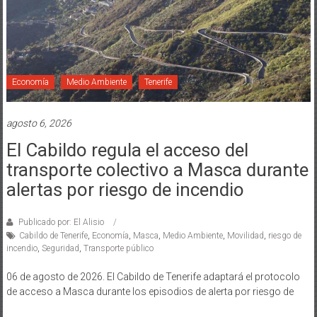
Economía
Medio Ambiente
Tenerife
agosto 6, 2026
El Cabildo regula el acceso del
transporte colectivo a Masca durante
alertas por riesgo de incendio
Publicado por: El Alisio
Cabildo de Tenerife
,
Economía
,
Masca
,
Medio Ambiente
,
Movilidad
,
riesgo de
incendio
,
Seguridad
,
Transporte público
06 de agosto de 2026. El Cabildo de Tenerife adaptará el protocolo
de acceso a Masca durante los episodios de alerta por riesgo de