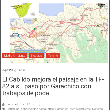
Medio Ambiente
Noticias
Tenerife
agosto 7, 2026
El Cabildo mejora el paisaje en la TF-
82 a su paso por Garachico con
trabajos de poda
Publicado por: El Alisio
Carreteras
,
conservación paisajística
,
Garachico
,
Medio Ambiente
,
Noticias
,