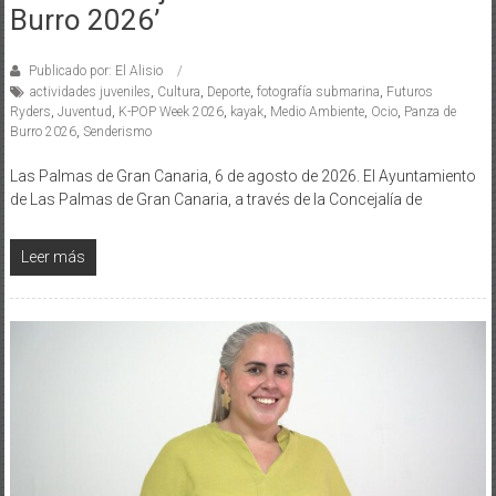
Burro 2026’
Publicado por: El Alisio
actividades juveniles
,
Cultura
,
Deporte
,
fotografía submarina
,
Futuros
Ryders
,
Juventud
,
K-POP Week 2026
,
kayak
,
Medio Ambiente
,
Ocio
,
Panza de
Burro 2026
,
Senderismo
Las Palmas de Gran Canaria, 6 de agosto de 2026. El Ayuntamiento
de Las Palmas de Gran Canaria, a través de la Concejalía de
Leer más