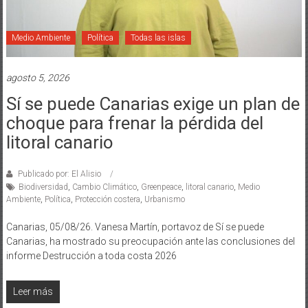
Medio Ambiente
Política
Todas las islas
agosto 5, 2026
Sí se puede Canarias exige un plan de
choque para frenar la pérdida del
litoral canario
Publicado por: El Alisio
Biodiversidad
,
Cambio Climático
,
Greenpeace
,
litoral canario
,
Medio
Ambiente
,
Política
,
Protección costera
,
Urbanismo
Canarias, 05/08/26. Vanesa Martín, portavoz de Sí se puede
Canarias, ha mostrado su preocupación ante las conclusiones del
informe Destrucción a toda costa 2026
Leer más