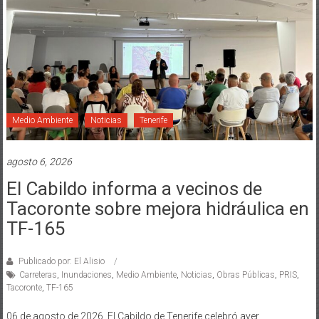
Medio Ambiente
Noticias
Tenerife
agosto 6, 2026
El Cabildo informa a vecinos de
Tacoronte sobre mejora hidráulica en
TF-165
Publicado por: El Alisio
Carreteras
,
Inundaciones
,
Medio Ambiente
,
Noticias
,
Obras Públicas
,
PRIS
,
Tacoronte
,
TF-165
06 de agosto de 2026. El Cabildo de Tenerife celebró ayer