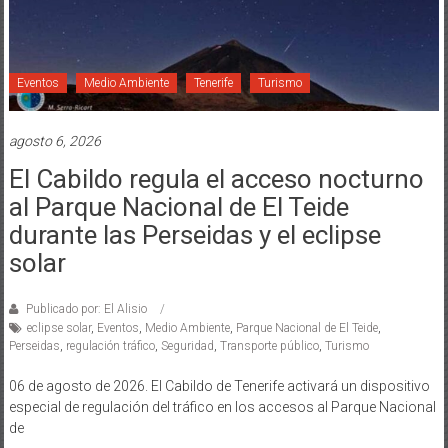
Eventos
Medio Ambiente
Tenerife
Turismo
agosto 6, 2026
El Cabildo regula el acceso nocturno
al Parque Nacional de El Teide
durante las Perseidas y el eclipse
solar
Publicado por: El Alisio
eclipse solar
,
Eventos
,
Medio Ambiente
,
Parque Nacional de El Teide
,
Perseidas
,
regulación tráfico
,
Seguridad
,
Transporte público
,
Turismo
06 de agosto de 2026. El Cabildo de Tenerife activará un dispositivo
especial de regulación del tráfico en los accesos al Parque Nacional
de