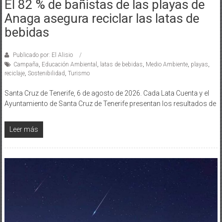
El 82 % de bañistas de las playas de
Anaga asegura reciclar las latas de
bebidas
Publicado por: El Alisio
Campaña
,
Educación Ambiental
,
latas de bebidas
,
Medio Ambiente
,
playas
,
reciclaje
,
Sostenibilidad
,
Turismo
Santa Cruz de Tenerife, 6 de agosto de 2026. Cada Lata Cuenta y el
Ayuntamiento de Santa Cruz de Tenerife presentan los resultados de
Leer más