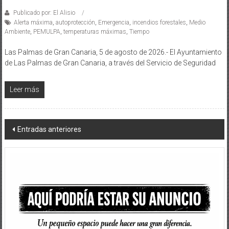
Publicado por: El Alisio
Alerta máxima
,
autoprotección
,
Emergencia
,
incendios forestales
,
Medio
Ambiente
,
PEMULPA
,
temperaturas máximas
,
Tiempo
Las Palmas de Gran Canaria, 5 de agosto de 2026.- El Ayuntamiento
de Las Palmas de Gran Canaria, a través del Servicio de Seguridad
Leer más
Navegación
Entradas anteriores
de
entradas