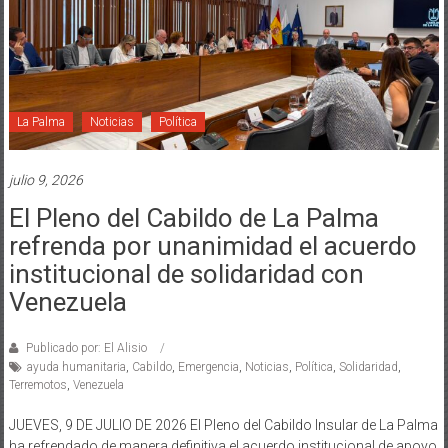
La Palma
Noticias
Política
julio 9, 2026
El Pleno del Cabildo de La Palma
refrenda por unanimidad el acuerdo
institucional de solidaridad con
Venezuela
Publicado por: El Alisio
ayuda humanitaria
,
Cabildo
,
Emergencia
,
Noticias
,
Política
,
Solidaridad
,
Terremotos
,
Venezuela
JUEVES, 9 DE JULIO DE 2026 El Pleno del Cabildo Insular de La Palma
ha refrendado de manera definitiva el acuerdo institucional de apoyo