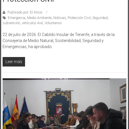
Publicado por: El Alisio
Emergencia
,
Medio Ambiente
,
Noticias
,
Protección Civil
,
Seguridad
,
subvención
,
vehículos 4x4
,
Voluntarios
22 de julio de 2026. El Cabildo Insular de Tenerife, a través de la
Consejería de Medio Natural, Sostenibilidad, Seguridad y
Emergencias, ha aprobado
Leer más