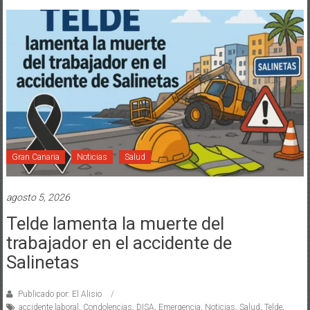
Gran Canaria
Noticias
Salud
agosto 5, 2026
Telde lamenta la muerte del
trabajador en el accidente de
Salinetas
Publicado por: El Alisio
accidente laboral
,
Condolencias
,
DISA
,
Emergencia
,
Noticias
,
Salud
,
Telde
,