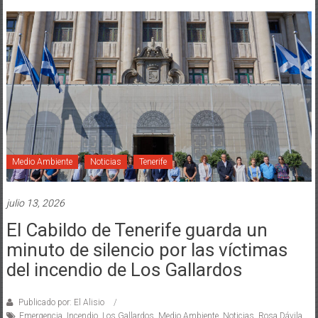
Medio Ambiente
Noticias
Tenerife
julio 13, 2026
El Cabildo de Tenerife guarda un
minuto de silencio por las víctimas
del incendio de Los Gallardos
Publicado por: El Alisio
Emergencia
,
Incendio
,
Los Gallardos
,
Medio Ambiente
,
Noticias
,
Rosa Dávila
,