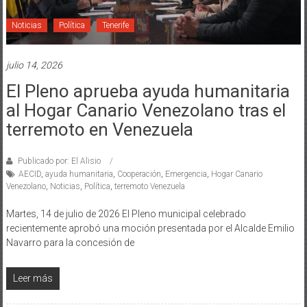
Noticias
Política
Tenerife
julio 14, 2026
El Pleno aprueba ayuda humanitaria
al Hogar Canario Venezolano tras el
terremoto en Venezuela
Publicado por: El Alisio
AECID
,
ayuda humanitaria
,
Cooperación
,
Emergencia
,
Hogar Canario
Venezolano
,
Noticias
,
Política
,
terremoto Venezuela
Martes, 14 de julio de 2026 El Pleno municipal celebrado
recientemente aprobó una moción presentada por el Alcalde Emilio
Navarro para la concesión de
Leer más