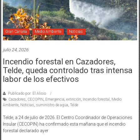
Gran Canaria
Medio Ambiente
Noticias
julio 24, 2026
Incendio forestal en Cazadores,
Telde, queda controlado tras intensa
labor de los efectivos
Publicado por: El Alisio
Cazadores
,
CECOPIN
,
Emergencia
,
extinción
,
Incendio forestal
,
Medio
Ambiente
,
Noticias
,
suministro de agua
,
Telde
Telde, a 24 de julio de 2026. El Centro Coordinador de Operaciones
Insular (CECOPIN) ha confirmado esta mañana que el incendio
forestal declarado ayer