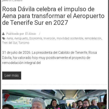
Rosa Dávila celebra el impulso de
Aena para transformar el Aeropuerto
de Tenerife Sur en 2027
Publicado por: El Alisio
Aena
,
Aeropuerto
,
Economía
,
Inversión
,
movilidad sostenible
,
remodelación
,
Tren del Sur
,
Turismo
31 de julio de 2026. La presidenta del Cabildo de Tenerife, Rosa
Dávila, ha valorado hoy muy positivamente el proyecto de
remodelación integral del
Leer más