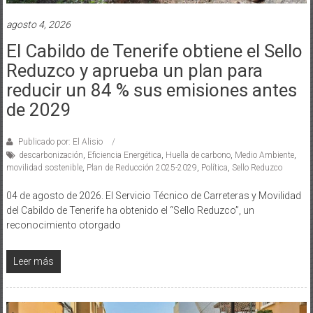
agosto 4, 2026
El Cabildo de Tenerife obtiene el Sello
Reduzco y aprueba un plan para
reducir un 84 % sus emisiones antes
de 2029
Publicado por: El Alisio
descarbonización
,
Eficiencia Energética
,
Huella de carbono
,
Medio Ambiente
,
movilidad sostenible
,
Plan de Reducción 2025-2029
,
Política
,
Sello Reduzco
04 de agosto de 2026. El Servicio Técnico de Carreteras y Movilidad
del Cabildo de Tenerife ha obtenido el “Sello Reduzco”, un
reconocimiento otorgado
Leer más