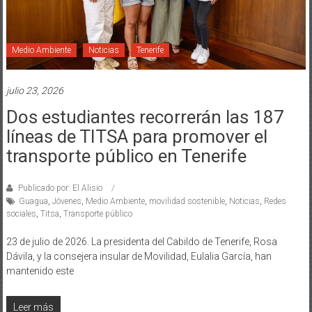
Medio Ambiente
Noticias
Tenerife
julio 23, 2026
Dos estudiantes recorrerán las 187
líneas de TITSA para promover el
transporte público en Tenerife
Publicado por: El Alisio
Guagua
,
Jóvenes
,
Medio Ambiente
,
movilidad sostenible
,
Noticias
,
Redes
sociales
,
Titsa
,
Transporte público
23 de julio de 2026. La presidenta del Cabildo de Tenerife, Rosa
Dávila, y la consejera insular de Movilidad, Eulalia García, han
mantenido este
Leer más