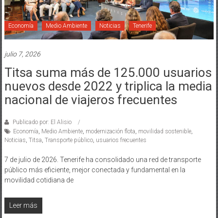
Economía
Medio Ambiente
Noticias
Tenerife
julio 7, 2026
Titsa suma más de 125.000 usuarios
nuevos desde 2022 y triplica la media
nacional de viajeros frecuentes
Publicado por: El Alisio
Economía
,
Medio Ambiente
,
modernización flota
,
movilidad sostenible
,
Noticias
,
Titsa
,
Transporte público
,
usuarios frecuentes
7 de julio de 2026. Tenerife ha consolidado una red de transporte
público más eficiente, mejor conectada y fundamental en la
movilidad cotidiana de
Leer más