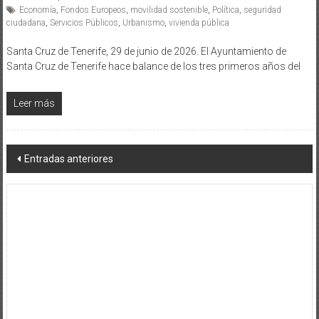
Economía
,
Fondos Europeos
,
movilidad sostenible
,
Política
,
seguridad
ciudadana
,
Servicios Públicos
,
Urbanismo
,
vivienda pública
Santa Cruz de Tenerife, 29 de junio de 2026. El Ayuntamiento de
Santa Cruz de Tenerife hace balance de los tres primeros años del
Leer más
Navegación
Entradas anteriores
de
entradas