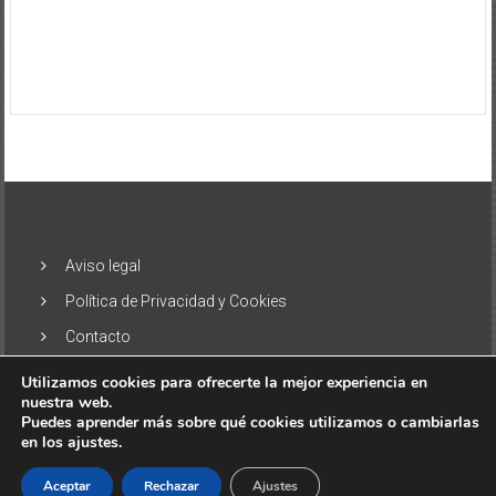
Aviso legal
Política de Privacidad y Cookies
Contacto
Utilizamos cookies para ofrecerte la mejor experiencia en
nuestra web.
Puedes aprender más sobre qué cookies utilizamos o cambiarlas
en los ajustes.
Copyright © 2026
El Alisio – Noticias de las Islas Canarias
. Todos
los derechos reservados. Tema:
ColorNews
por ThemeGrill.
Aceptar
Rechazar
Ajustes