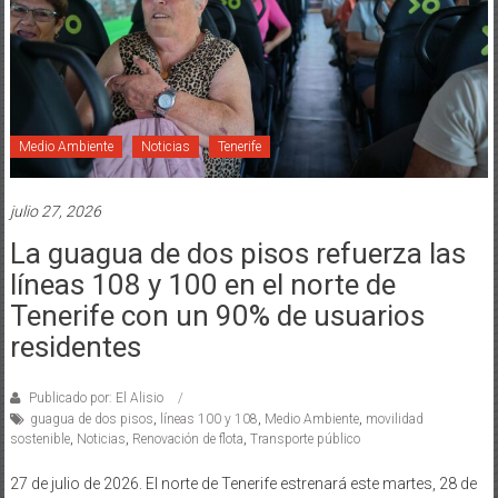
Medio Ambiente
Noticias
Tenerife
julio 27, 2026
La guagua de dos pisos refuerza las
líneas 108 y 100 en el norte de
Tenerife con un 90% de usuarios
residentes
Publicado por: El Alisio
guagua de dos pisos
,
líneas 100 y 108
,
Medio Ambiente
,
movilidad
sostenible
,
Noticias
,
Renovación de flota
,
Transporte público
27 de julio de 2026. El norte de Tenerife estrenará este martes, 28 de