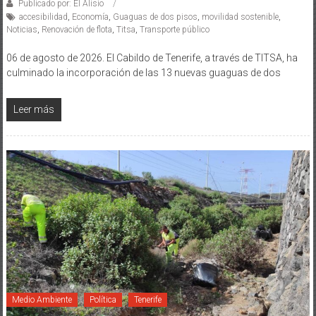
Publicado por: El Alisio
accesibilidad
,
Economía
,
Guaguas de dos pisos
,
movilidad sostenible
,
Noticias
,
Renovación de flota
,
Titsa
,
Transporte público
06 de agosto de 2026. El Cabildo de Tenerife, a través de TITSA, ha
culminado la incorporación de las 13 nuevas guaguas de dos
Leer más
Medio Ambiente
Política
Tenerife