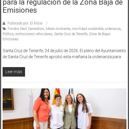
para la regulación de la Zona Baja de
Emisiones
Publicado por: El Alisio
Fondos Next Generation
,
Medio Ambiente
,
movilidad sostenible
,
ordenanza
,
Política
,
restricciones vehiculares
,
Santa Cruz de Tenerife
,
Zona de Bajas
Emisiones
Santa Cruz de Tenerife, 24 de julio de 2026. El pleno del Ayuntamiento
de Santa Cruz de Tenerife aprobó esta mañana la ordenanza para
Leer más