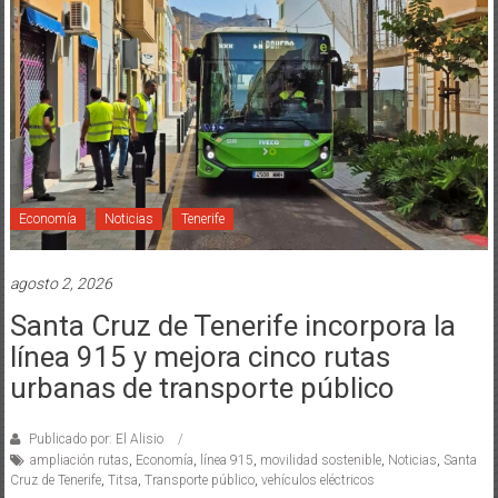
Economía
Noticias
Tenerife
agosto 2, 2026
Santa Cruz de Tenerife incorpora la
línea 915 y mejora cinco rutas
urbanas de transporte público
Publicado por: El Alisio
ampliación rutas
,
Economía
,
línea 915
,
movilidad sostenible
,
Noticias
,
Santa
Cruz de Tenerife
,
Titsa
,
Transporte público
,
vehículos eléctricos