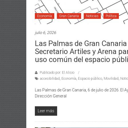
Economía
Gran Canaria
Noticias
Política
julio 6, 2026
Las Palmas de Gran Canaria r
Secretario Artiles y Arena pa
uso común del espacio públ
Publicado por: El Alisio
accesibilidad
,
Economía
,
Espacio público
,
Movilidad
,
Noti
Las Palmas de Gran Canaria, 6 de julio de 2026. El 
Dirección General
Leer más