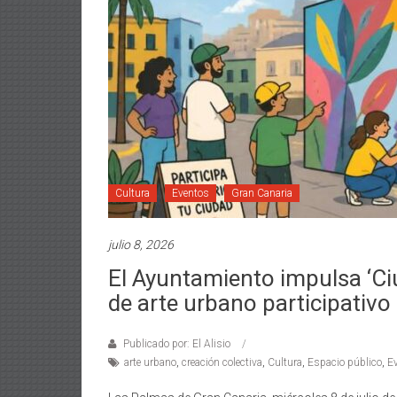
Cultura
Eventos
Gran Canaria
julio 8, 2026
El Ayuntamiento impulsa ‘Ciu
de arte urbano participativo
Publicado por: El Alisio
arte urbano
,
creación colectiva
,
Cultura
,
Espacio público
,
E