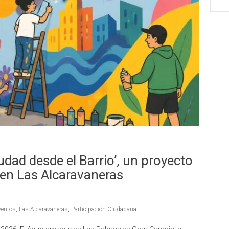
dad desde el Barrio’, un proyecto
 en Las Alcaravaneras
ventos
,
Las Alcaravaneras
,
Participación Ciudadana