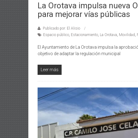
La Orotava impulsa nueva Or
para mejorar vías públicas
Publicado por: El Alisio
Espacio público
,
Estacionamiento
,
La Orotava
,
Movilidad
,
El Ayuntamiento de La Orotava impulsa la aprobació
objetivo de adaptar la regulación municipal
Leer más