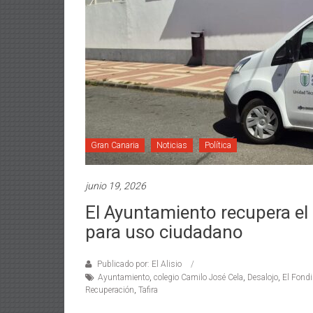
Gran Canaria
Noticias
Política
junio 19, 2026
El Ayuntamiento recupera el
para uso ciudadano
Publicado por: El Alisio
Ayuntamiento
,
colegio Camilo José Cela
,
Desalojo
,
El Fondi
Recuperación
,
Tafira