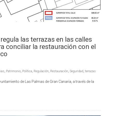
egula las terrazas en las calles
ra conciliar la restauración con el
ico
cias
,
Patrimonio
,
Política
,
Regulación
,
Restauración
,
Seguridad
,
terrazas
Ayuntamiento de Las Palmas de Gran Canaria, a través de la