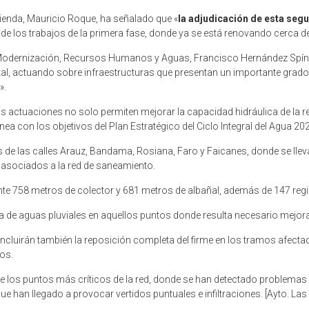
ivienda, Mauricio Roque, ha señalado que «
la adjudicación de esta seg
cio de los trabajos de la primera fase, donde ya se está renovando cerca de 
da, Modernización, Recursos Humanos y Aguas, Francisco Hernández Spí
al, actuando sobre infraestructuras que presentan un importante grado 
».
actuaciones no solo permiten mejorar la capacidad hidráulica de la red
línea con los objetivos del Plan Estratégico del Ciclo Integral del Agua 2
de las calles Arauz, Bandama, Rosiana, Faro y Faicanes, donde se lleva
s asociados a la red de saneamiento.
 758 metros de colector y 681 metros de albañal, además de 147 regis
 de aguas pluviales en aquellos puntos donde resulta necesario mejora
ncluirán también la reposición completa del firme en los tramos afectad
jos.
e los puntos más críticos de la red, donde se han detectado problemas
ue han llegado a provocar vertidos puntuales e infiltraciones. [Ayto. La