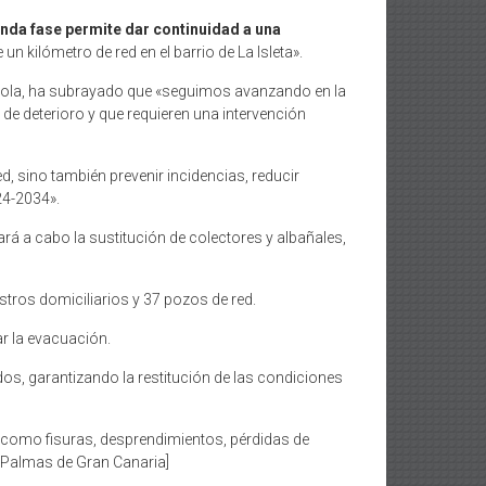
unda fase permite dar continuidad a una
un kilómetro de red en el barrio de La Isleta».
nola, ha subrayado que «seguimos avanzando en la
de deterioro y que requieren una intervención
, sino también prevenir incidencias, reducir
024-2034».
rá a cabo la sustitución de colectores y albañales,
tros domiciliarios y 37 pozos de red.
r la evacuación.
os, garantizando la restitución de las condiciones
 como fisuras, desprendimientos, pérdidas de
s Palmas de Gran Canaria]