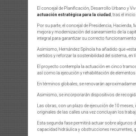
El concejal de Planificación, Desarrollo Urbano y V
actuación estratégica para la ciudad
, tras el ini
Por su parte, el concejal de Presidencia, Hacien
mejora y modernización del saneamiento de la capit
integral para garantizar su correcto funcionamiento
Asimismo, Hernández Spínola ha añadido que «estas 
vertidos y reforzar la sostenibilidad del sistema, en 
El proyecto contempla la actuación en cinco tramos 
así como la ejecución y rehabilitación de elemento
En términos globales, se renovarán aproximadamente
Asimismo, se incorporarán dispositivos de recogida
Las obras, con un plazo de ejecución de 10 meses, i
originales de las calles una vez concluyan los traba
Esta segunda fase permitirá actuar sobre algunos d
capacidad hidráulica y obstrucciones recurrentes, q