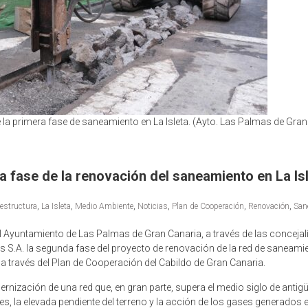
 la primera fase de saneamiento en La Isleta. (Ayto. Las Palmas de Gran
a fase de la renovación del saneamiento en La Is
aestructura
,
La Isleta
,
Medio Ambiente
,
Noticias
,
Plan de Cooperación
,
Renovación
,
San
l Ayuntamiento de Las Palmas de Gran Canaria, a través de las concejalí
.A. la segunda fase del proyecto de renovación de la red de saneamient
a través del Plan de Cooperación del Cabildo de Gran Canaria.
rnización de una red que, en gran parte, supera el medio siglo de antig
es, la elevada pendiente del terreno y la acción de los gases generados e