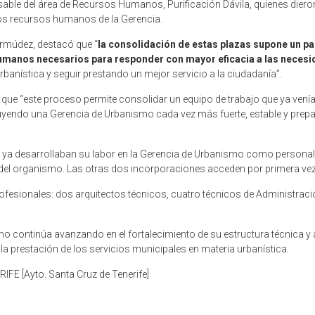
ble del área de Recursos Humanos, Purificación Dávila, quienes dieron
los recursos humanos de la Gerencia.
ermúdez, destacó que “
la consolidación de estas plazas supone un pa
umanos necesarios para responder con mayor eficacia a las necesi
urbanística y seguir prestando un mejor servicio a la ciudadanía”.
que “este proceso permite consolidar un equipo de trabajo que ya venía
ndo una Gerencia de Urbanismo cada vez más fuerte, estable y prepara
e ya desarrollaban su labor en la Gerencia de Urbanismo como personal 
 del organismo. Las otras dos incorporaciones acceden por primera vez,
rofesionales: dos arquitectos técnicos, cuatro técnicos de Administra
o continúa avanzando en el fortalecimiento de su estructura técnica y
 la prestación de los servicios municipales en materia urbanística.
[Ayto. Santa Cruz de Tenerife]