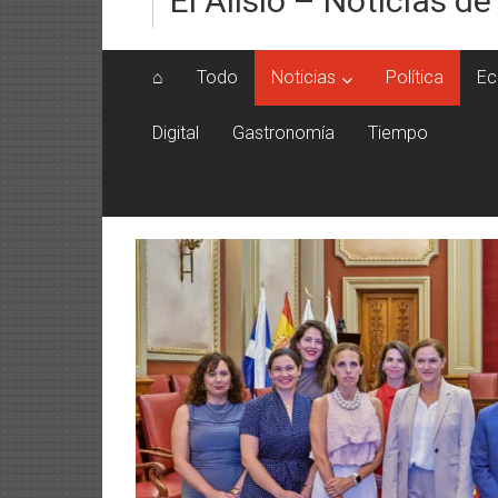
El Alisio – Noticias de
⌂
Todo
Noticias
Política
Ec
Digital
Gastronomía
Tiempo