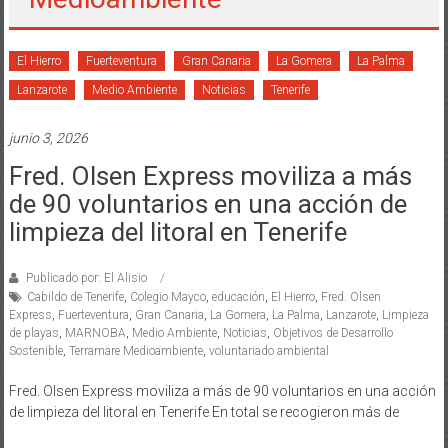
El Hierro
Fuerteventura
Gran Canaria
La Gomera
La Palma
Lanzarote
Medio Ambiente
Noticias
Tenerife
junio 3, 2026
Fred. Olsen Express moviliza a más
de 90 voluntarios en una acción de
limpieza del litoral en Tenerife
Publicado por: El Alisio
Cabildo de Tenerife
,
Colegio Mayco
,
educación
,
El Hierro
,
Fred. Olsen
Express
,
Fuerteventura
,
Gran Canaria
,
La Gomera
,
La Palma
,
Lanzarote
,
Limpieza
de playas
,
MARNOBA
,
Medio Ambiente
,
Noticias
,
Objetivos de Desarrollo
Sostenible
,
Terramare Medioambiente
,
voluntariado ambiental
Fred. Olsen Express moviliza a más de 90 voluntarios en una acción
de limpieza del litoral en Tenerife En total se recogieron más de