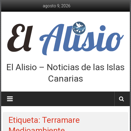
Saltar
agosto 9, 2026
al
contenido
El Alisio – Noticias de las Islas
Canarias
Etiqueta: Terramare
Medioambiente