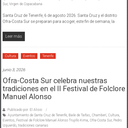
Sur
,
Virgen de Copacabana
Santa Cruz de Tenerife, 6 de agosto 2026. Santa Cruz y el distrito
Ofra-Costa Sur se preparan para acoger, este fin de semana, la
Leer más
Cultura
Eventos
Tenerife
junio 3, 2026
Ofra-Costa Sur celebra nuestras
tradiciones en el II Festival de Folclore
Manuel Alonso
Publicado por: El Alisio
Ayuntamiento de Santa Cruz de Tenerife
,
Baile de Taifas
,
Chamberí
,
Cultura
,
Eventos
,
Festival de Folclore Manuel Alonso Trujillo Kima
,
Ofra-Costa Sur
,
Pedro
Izquierdo
,
tradiciones canarias