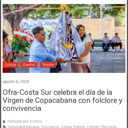
Cultura
Eventos
Tenerife
agosto 6, 2026
Ofra-Costa Sur celebra el día de la
Virgen de Copacabana con folclore y
convivencia
Publicado por: El Alisio
comunidad boliviana
,
Convivencia
,
Cultura
,
Eventos
,
Folclore
,
Ofra-Costa