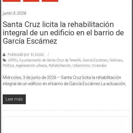
junio 3, 2026
Santa Cruz licita la rehabilitación
integral de un edificio en el barrio de
García Escámez
Publicado por: El Alisio
ARRU
,
Ayuntamiento de Santa Cruz de Tenerife
,
García Escámez
,
Noticias
,
Política
,
regeneración urbana
,
Rehabilitación
,
Urbanismo
,
Viviendas
Miércoles, 3 de junio de 2026 – Santa Cruz licita la rehabilitación
integral de un edificio en el barrio de García Escámez La actuación,
Leer más