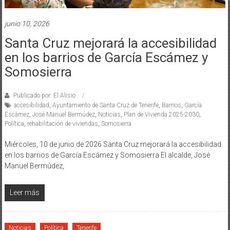
junio 10, 2026
Santa Cruz mejorará la accesibilidad
en los barrios de García Escámez y
Somosierra
Publicado por: El Alisio
accesibilidad
,
Ayuntamiento de Santa Cruz de Tenerife
,
Barrios
,
García
Escámez
,
José Manuel Bermúdez
,
Noticias
,
Plan de Vivienda 2025-2030
,
Política
,
rehabilitación de viviendas
,
Somosierra
Miércoles, 10 de junio de 2026 Santa Cruz mejorará la accesibilidad
en los barrios de García Escámez y Somosierra El alcalde, José
Manuel Bermúdez,
Leer más
Noticias
Política
Tenerife