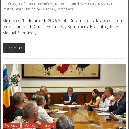
Escámez
,
José Manuel Bermúdez
,
Noticias
,
Plan de Vivienda 2025-2030
,
Política
,
rehabilitación de viviendas
,
Somosierra
Miércoles, 10 de junio de 2026 Santa Cruz mejorará la accesibilidad
en los barrios de García Escámez y Somosierra El alcalde, José
Manuel Bermúdez,
Leer más
Noticias
Política
Tenerife