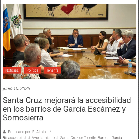
Noticias
Política
Tenerife
junio 10, 2026
Santa Cruz mejorará la accesibilidad
en los barrios de García Escámez y
Somosierra
Publicado por: El Alisio
accesibilidad
,
Ayuntamiento de Santa Cruz de Tenerife
,
Barrios
,
García