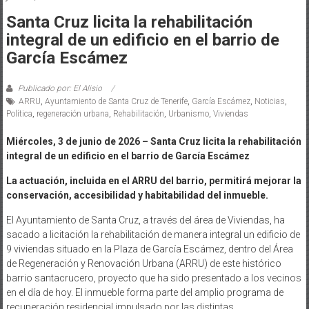
Santa Cruz licita la rehabilitación
integral de un edificio en el barrio de
García Escámez
Publicado por: El Alisio
ARRU
,
Ayuntamiento de Santa Cruz de Tenerife
,
García Escámez
,
Noticias
,
Política
,
regeneración urbana
,
Rehabilitación
,
Urbanismo
,
Viviendas
Miércoles, 3 de junio de 2026 –
Santa Cruz licita la rehabilitación
integral de un edificio en el barrio de García Escámez
La actuación, incluida en el ARRU del barrio, permitirá mejorar la
conservación, accesibilidad y habitabilidad del inmueble.
El Ayuntamiento de Santa Cruz, a través del área de Viviendas, ha
sacado a licitación la rehabilitación de manera integral un edificio de
9 viviendas situado en la Plaza de García Escámez, dentro del Área
de Regeneración y Renovación Urbana (ARRU) de este histórico
barrio santacrucero, proyecto que ha sido presentado a los vecinos
en el día de hoy. El inmueble forma parte del amplio programa de
recuperación residencial impulsado por las distintas