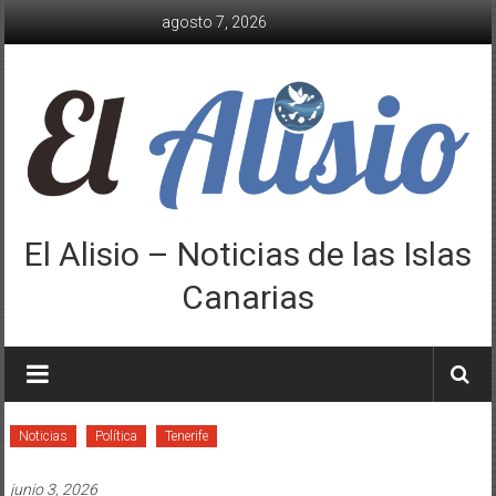
Saltar
agosto 7, 2026
al
contenido
El Alisio – Noticias de las Islas
Canarias
Noticias
Política
Tenerife
junio 3, 2026