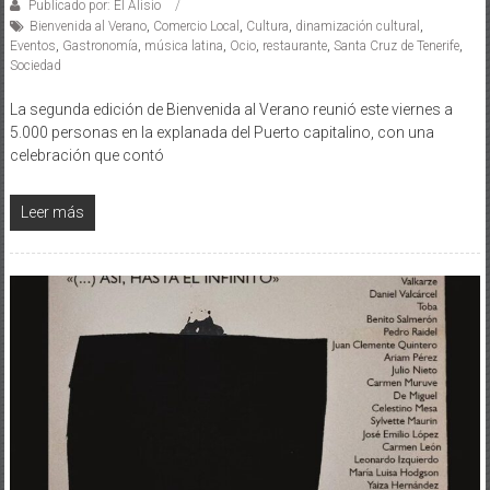
Publicado por: El Alisio
Bienvenida al Verano
,
Comercio Local
,
Cultura
,
dinamización cultural
,
Eventos
,
Gastronomía
,
música latina
,
Ocio
,
restaurante
,
Santa Cruz de Tenerife
,
Sociedad
La segunda edición de Bienvenida al Verano reunió este viernes a
5.000 personas en la explanada del Puerto capitalino, con una
celebración que contó
Leer más