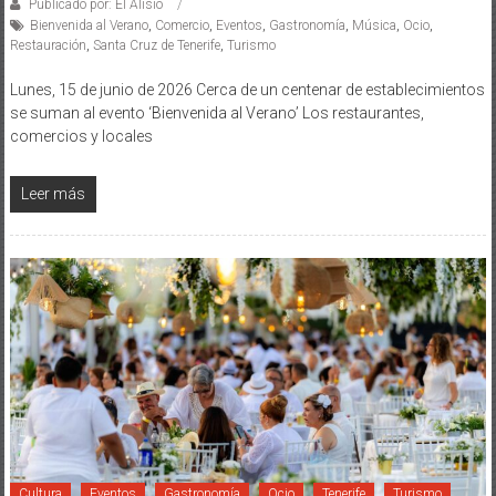
Publicado por: El Alisio
Bienvenida al Verano
,
Comercio
,
Eventos
,
Gastronomía
,
Música
,
Ocio
,
Restauración
,
Santa Cruz de Tenerife
,
Turismo
Lunes, 15 de junio de 2026 Cerca de un centenar de establecimientos
se suman al evento ‘Bienvenida al Verano’ Los restaurantes,
comercios y locales
Leer más
Cultura
Eventos
Gastronomía
Ocio
Tenerife
Turismo