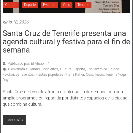
Cultura
Deporte
Eventos
Ocio
Tenerife
junio 18, 2026
Santa Cruz de Tenerife presenta una
agenda cultural y festiva para el fin de
semana
Publicado por: El Alisio
Bienvenida al Verano
,
Conciertos
,
Cultura
,
Deporte
,
Encuentro de Grupos
Folclóricos
,
Eventos
,
Fiestas populares
,
Franz Kafka
,
Ocio
,
Teatro
,
Tenerife Yoga
Day
Santa Cruz de Tenerife afronta un intenso fin de semana con una
amplia programación repartida por distintos espacios de la ciudad
que combina cultura,
Leer más