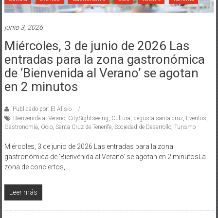
junio 3, 2026
Miércoles, 3 de junio de 2026 Las
entradas para la zona gastronómica
de ‘Bienvenida al Verano’ se agotan
en 2 minutos
Publicado por: El Alisio
Bienvenida al Verano
,
CitySightseeing
,
Cultura
,
degusta santa cruz
,
Eventos
,
Gastronomía
,
Ocio
,
Santa Cruz de Tenerife
,
Sociedad de Desarrollo
,
Turismo
Miércoles, 3 de junio de 2026 Las entradas para la zona
gastronómica de ‘Bienvenida al Verano’ se agotan en 2 minutosLa
zona de conciertos,
Leer más