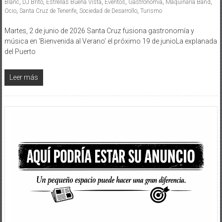
Blanc
,
DJ Brito
,
Estrellas Buena Vista
,
Eventos
,
Gastronomía
,
Maquinaria Band
,
Ocio
,
Santa Cruz de Tenerife
,
Sociedad de Desarrollo
,
Turismo
Martes, 2 de junio de 2026 Santa Cruz fusiona gastronomía y
música en ‘Bienvenida al Verano’ el próximo 19 de junioLa explanada
del Puerto
Leer más