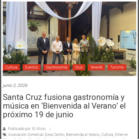
Cultura
Eventos
Gastronomía
Ocio
Tenerife
Turismo
junio 2, 2026
Santa Cruz fusiona gastronomía y
música en ‘Bienvenida al Verano’ el
próximo 19 de junio
Publicado por: El Alisio
Asociación Comercial Zona Centro
,
Bienvenida al Verano
,
Cultura
,
Dîner en