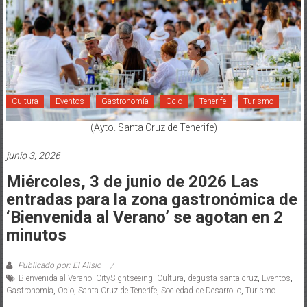
Cultura
Eventos
Gastronomía
Ocio
Tenerife
Turismo
(Ayto. Santa Cruz de Tenerife)
junio 3, 2026
Miércoles, 3 de junio de 2026 Las
entradas para la zona gastronómica de
‘Bienvenida al Verano’ se agotan en 2
minutos
Publicado por: El Alisio
Bienvenida al Verano
,
CitySightseeing
,
Cultura
,
degusta santa cruz
,
Eventos
,
Gastronomía
,
Ocio
,
Santa Cruz de Tenerife
,
Sociedad de Desarrollo
,
Turismo