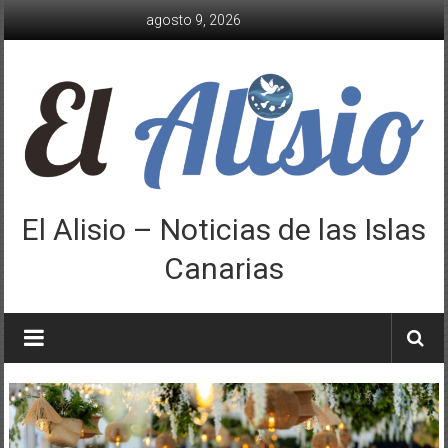
Saltar
agosto 9, 2026
al
contenido
El Alisio – Noticias de las Islas
Canarias