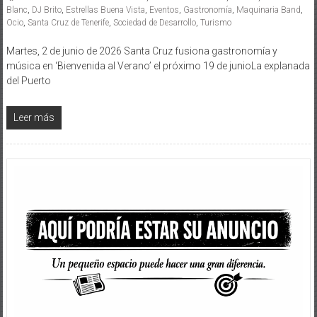
Blanc
,
DJ Brito
,
Estrellas Buena Vista
,
Eventos
,
Gastronomía
,
Maquinaria Band
,
Ocio
,
Santa Cruz de Tenerife
,
Sociedad de Desarrollo
,
Turismo
Martes, 2 de junio de 2026 Santa Cruz fusiona gastronomía y
música en ‘Bienvenida al Verano’ el próximo 19 de junioLa explanada
del Puerto
Leer más