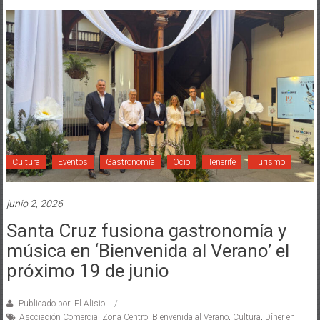
Cultura
Eventos
Gastronomía
Ocio
Tenerife
Turismo
junio 2, 2026
Santa Cruz fusiona gastronomía y
música en ‘Bienvenida al Verano’ el
próximo 19 de junio
Publicado por: El Alisio
Asociación Comercial Zona Centro
,
Bienvenida al Verano
,
Cultura
,
Dîner en