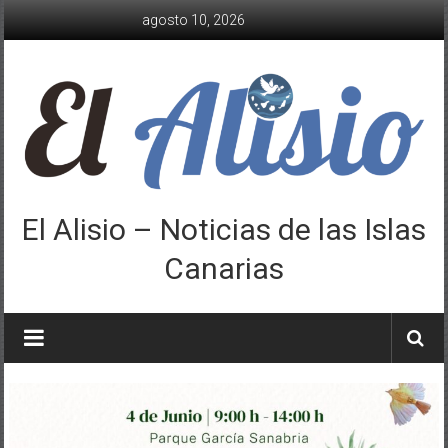
Saltar
agosto 10, 2026
al
contenido
El Alisio – Noticias de las Islas
Canarias