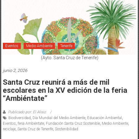
Eventos
Medio Ambiente
Tenerife
(Ayto. Santa Cruz de Tenerife)
junio 2, 2026
Santa Cruz reunirá a más de mil
escolares en la XV edición de la feria
“Ambiéntate”
Publicado por: El Alisio
Biodiversidad
,
Día Mundial del Medio Ambiente
,
Educación Ambiental
,
Eventos
,
feria Ambiéntate
,
Fundación Santa Cruz Sostenible
,
Medio Ambiente
,
reciclaje
,
Santa Cruz de Tenerife
,
Sostenibilidad