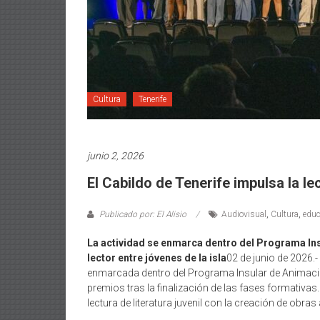
Cultura
Tenerife
junio 2, 2026
El Cabildo de Tenerife impulsa la le
Publicado por: El Alisio
Audiovisual
,
Cultura
,
educ
La actividad se enmarca dentro del Programa Insu
lector entre jóvenes de la isla
02 de junio de 2026.-
enmarcada dentro del Programa Insular de Animación 
premios tras la finalización de las fases formativas
lectura de literatura juvenil con la creación de obras