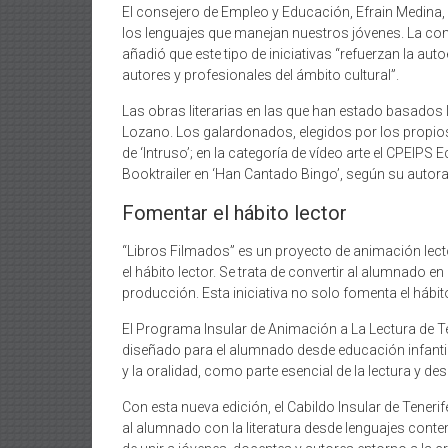
El consejero de Empleo y Educación, Efrain Medina
los lenguajes que manejan nuestros jóvenes. La com
añadió que este tipo de iniciativas “refuerzan la au
autores y profesionales del ámbito cultural”.
Las obras literarias en las que han estado basados 
Lozano. Los galardonados, elegidos por los propios
de ‘Intruso’; en la categoría de vídeo arte el CPEIP
Booktrailer en ‘Han Cantado Bingo’, según su autora
Fomentar el hábito lector
“Libros Filmados” es un proyecto de animación lect
el hábito lector. Se trata de convertir al alumnado
producción. Esta iniciativa no solo fomenta el hábi
El Programa Insular de Animación a La Lectura de Ten
diseñado para el alumnado desde educación infantil h
y la oralidad, como parte esencial de la lectura y 
Con esta nueva edición, el Cabildo Insular de Tene
al alumnado con la literatura desde lenguajes conte