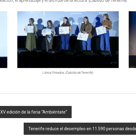
ción, el aprendizaje y el disfrute de la lectura. [Cabildo de Tenerife]
Libros filmados. (Cabildo de Tenerife)
 XV edición de la feria “Ambiéntate”
Tenerife reduce el desempleo en 11.590 personas desde 