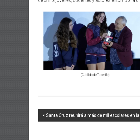
de unir a jóvenes, docentes y autores entorno a la crea
(Cabildo de Tenerife)
Navegación
Santa Cruz reunirá a más de mil escolares en la
de
entradas