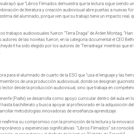
, subrayó que “Libros Filmados demuestra que la lectura sigue siendo
binación de literatura y creación audiovisual abre puertas a nuevas f
toestima del alumnado, porque ven que su trabajo tiene un impacto real, 
los trabajos audiovisuales fueron “Terra Draga” de Arden Montag, “Han 
 autores de las novelas fueron, en la categoría documental el CEO Beth
S Echeyde II ha sido elegido por los autores de ‘Terradraga’ mientras que
.
ora para el alumnado de cuarto de la ESO que “usa el lenguaje y las he
 en miembros de una producción audiovisual, donde se designan guionista
to lector desde la producción audiovisual, sino que trabaja en competenc
erife (Pialte) se desarrolla como apoyo curricular dentro del aula en lo
asta bachillerato y busca apoyar al profesorado en la adquisición del há
desarrollar metodologías innovadoras de enseñanza-aprendizaje.
rife reafirma su compromiso con la promoción de la lectura y la innova
mporáneos y experiencias significativas. “Libros Filmados” se consolida 