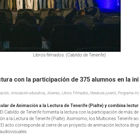
Libros filmados. (Cabildo de Tenerife)
ctura con la participación de 375 alumnos en la in
ación
,
innovación educativa
,
Jóvenes
,
Libros Filmados
,
literatura juvenil
,
Programa Ins
lar de Animación a la Lectura de Tenerife (Pialte) y combina lectur
 El Cabildo de Tenerife fomenta la lectura con la participación de más de
a la Lectura de Tenerife (Pialte). Asimismo, los Multicines Tenerife aco
. El acto corresponde al cierre de un proyecto de animación lectora dirig
 audiovisuales.