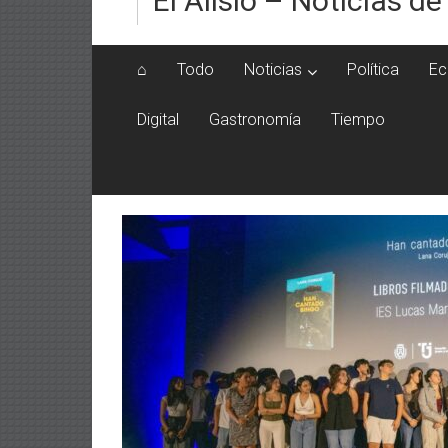
El Alisio – Noticias de
⌂
Todo
Noticias
Política
Ec
Digital
Gastronomía
Tiempo