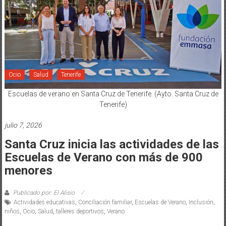
Ocio
Salud
Tenerife
Escuelas de verano en Santa Cruz de Tenerife. (Ayto. Santa Cruz de
Tenerife)
julio 7, 2026
Santa Cruz inicia las actividades de las
Escuelas de Verano con más de 900
menores
Publicado por: El Alisio
Actividades educativas
,
Conciliación familiar
,
Escuelas de Verano
,
Inclusión
,
niños
,
Ocio
,
Salud
,
talleres deportivos
,
Verano