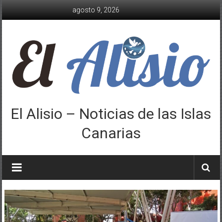
Saltar
agosto 9, 2026
al
contenido
El Alisio – Noticias de las Islas
Canarias