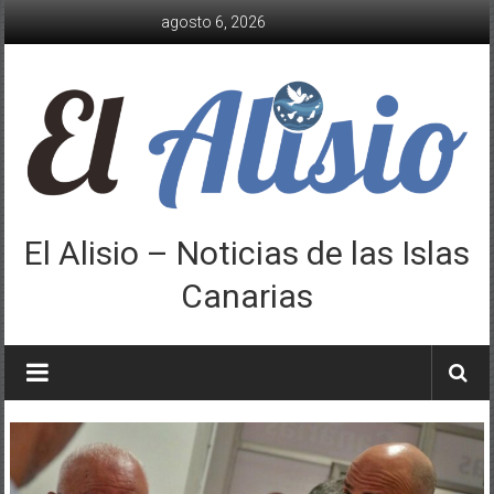
Saltar
agosto 6, 2026
al
contenido
El Alisio – Noticias de las Islas
Canarias