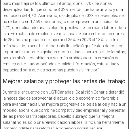
paro más baja de los últimos 18 años, con 61.707 personas
desempleadas, lo que supone 3.028 menos que hace un año y una
reducción del 4,7%. Asimismo, desde julio de 2023 el desempleo se
ha reducido en 12.597 personas, lo que representa una caída del
17%, consolidando una evolución positiva del mercado laboral de la
isla. En materia de empleo juvenil, la tasa de paro entre los menores
de 25 años ha pasado de superar el 36% en 2023 al 13%, la cifra
más baja de la serie histórica. Cabello señaló que “estos datos son
importantes porque significan oportunidades para miles de familias,
pero también nos obligan a ser más ambiciosos. La creación de
empleo debe ir acompañada de calidad, formación, estabilidad y
capacidad para que las personas puedan vivir mejor”.
Mejorar salarios y proteger las rentas del trabajo
Durante el encuentro con UGT-Canarias, Coalición Canaria defendió
la necesidad de aprovechar el actual ciclo económico favorable
para avanzar hacia una mejora progresiva de los salarios y hacia un
modelo laboral que combine competitividad empresarial y bienestar
de las personas trabajadoras. Cabello subrayó que “la mejora
salarial no es solo una reivindicación laboral, sino una herramienta
imprescindible para reforzar la cohesión social, reducir