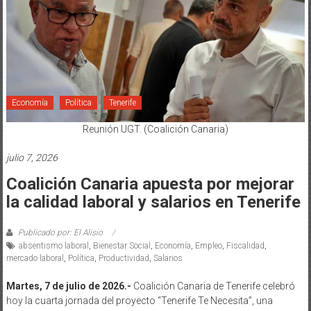
Economía
Política
Tenerife
Reunión UGT. (Coalición Canaria)
julio 7, 2026
Coalición Canaria apuesta por mejorar
la calidad laboral y salarios en Tenerife
Publicado por: El Alisio
absentismo laboral
,
Bienestar Social
,
Economía
,
Empleo
,
Fiscalidad
,
mercado laboral
,
Política
,
Productividad
,
Salarios
Martes, 7 de julio de 2026.-
Coalición Canaria de Tenerife celebró
hoy la cuarta jornada del proyecto “Tenerife Te Necesita”, una