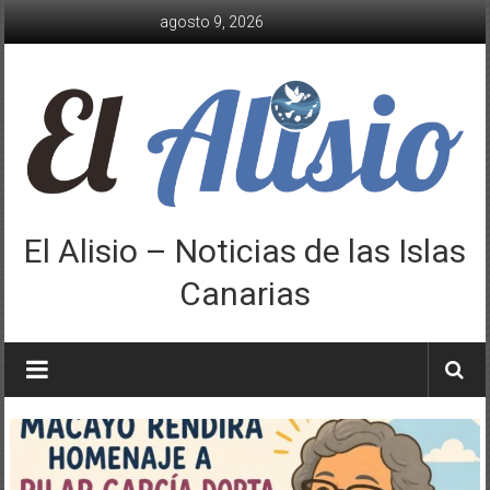
Saltar
agosto 9, 2026
al
contenido
El Alisio – Noticias de las Islas
Canarias