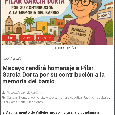
Cultura
Eventos
La Gomera
(generado por OpenAI)
julio 7, 2026
Macayo rendirá homenaje a Pilar
García Dorta por su contribución a la
memoria del barrio
Publicado por: El Alisio
Cultura
,
Eventos
,
Homenaje
,
Macayo
,
memoria colectiva
,
Patrimonio cultural
,
Pilar García Dorta
,
Tradiciones
El Ayuntamiento de Vallehermoso invita a la ciudadanía a