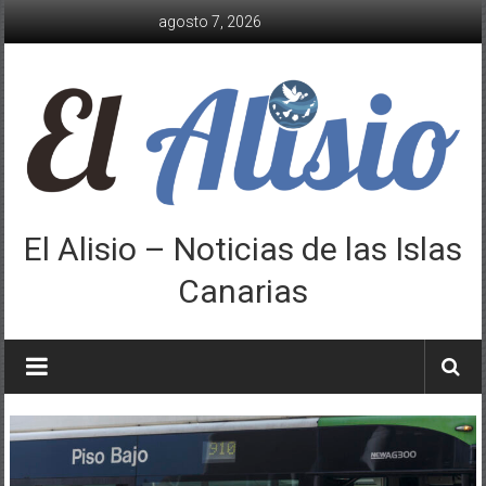
Saltar
agosto 7, 2026
al
contenido
El Alisio – Noticias de las Islas
Canarias