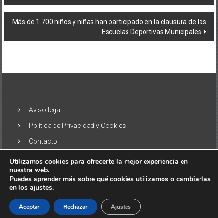
de
entradas
Más de 1.700 niños y niñas han participado en la clausura de las
Escuelas Deportivas Municipales
Aviso legal
Política de Privacidad y Cookies
Contacto
Utilizamos cookies para ofrecerte la mejor experiencia en
nuestra web.
Puedes aprender más sobre qué cookies utilizamos o cambiarlas
en los ajustes.
Copyright © 2026
El Alisio – Noticias de las Islas Canarias
. Todos
los derechos reservados. Tema:
ColorNews
por ThemeGrill.
Aceptar
Rechazar
Ajustes
Funciona gracias a
WordPress
.