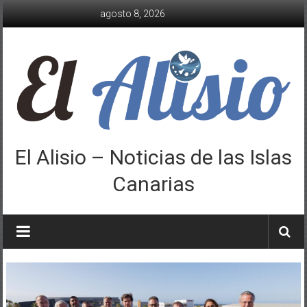
Saltar
agosto 8, 2026
al
contenido
El Alisio – Noticias de las Islas
Canarias