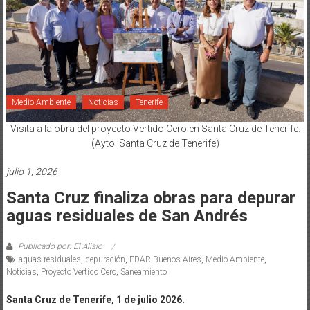
Medio Ambiente
Noticias
Tenerife
Visita a la obra del proyecto Vertido Cero en Santa Cruz de Tenerife.
(Ayto. Santa Cruz de Tenerife)
julio 1, 2026
Santa Cruz finaliza obras para depurar
aguas residuales de San Andrés
Publicado por: El Alisio
aguas residuales
,
depuración
,
EDAR Buenos Aires
,
Medio Ambiente
,
Noticias
,
Proyecto Vertido Cero
,
Saneamiento
Santa Cruz de Tenerife, 1 de julio 2026.