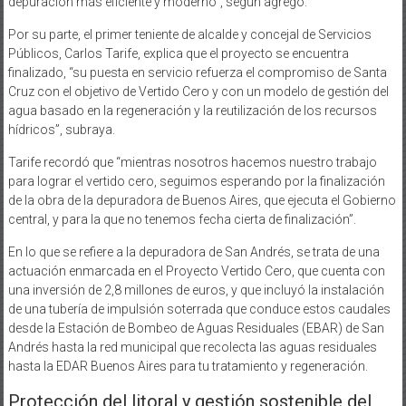
depuración más eficiente y moderno”, según agregó.
Por su parte, el primer teniente de alcalde y concejal de Servicios
Públicos, Carlos Tarife, explica que el proyecto se encuentra
finalizado, “su puesta en servicio refuerza el compromiso de Santa
Cruz con el objetivo de Vertido Cero y con un modelo de gestión del
agua basado en la regeneración y la reutilización de los recursos
hídricos”, subraya.
Tarife recordó que “mientras nosotros hacemos nuestro trabajo
para lograr el vertido cero, seguimos esperando por la finalización
de la obra de la depuradora de Buenos Aires, que ejecuta el Gobierno
central, y para la que no tenemos fecha cierta de finalización”.
En lo que se refiere a la depuradora de San Andrés, se trata de una
actuación enmarcada en el Proyecto Vertido Cero, que cuenta con
una inversión de 2,8 millones de euros, y que incluyó la instalación
de una tubería de impulsión soterrada que conduce estos caudales
desde la Estación de Bombeo de Aguas Residuales (EBAR) de San
Andrés hasta la red municipal que recolecta las aguas residuales
hasta la EDAR Buenos Aires para tu tratamiento y regeneración.
Protección del litoral y gestión sostenible del