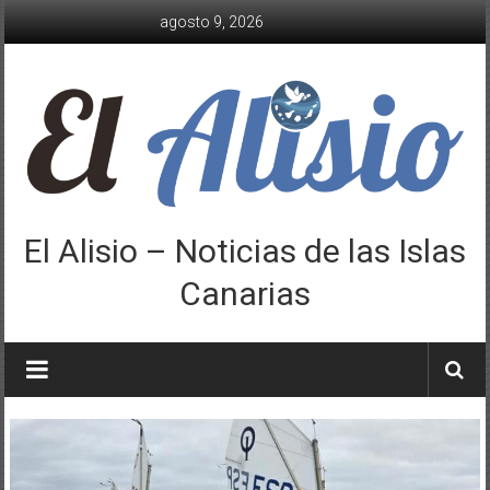
Saltar
agosto 9, 2026
al
contenido
El Alisio – Noticias de las Islas
Canarias