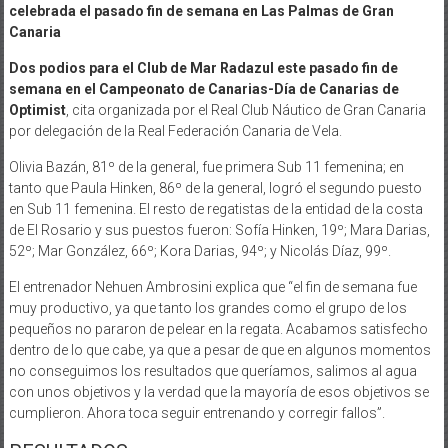
celebrada el pasado fin de semana en Las Palmas de Gran
Canaria
Dos podios para el Club de Mar Radazul este pasado fin de
semana en el Campeonato de Canarias-Día de Canarias de
Optimist
, cita organizada por el Real Club Náutico de Gran Canaria
por delegación de la Real Federación Canaria de Vela.
Olivia Bazán, 81º de la general, fue primera Sub 11 femenina; en
tanto que Paula Hinken, 86º de la general, logró el segundo puesto
en Sub 11 femenina. El resto de regatistas de la entidad de la costa
de El Rosario y sus puestos fueron: Sofía Hinken, 19º; Mara Darias,
52º; Mar González, 66º; Kora Darias, 94º; y Nicolás Díaz, 99º.
El entrenador Nehuen Ambrosini explica que “el fin de semana fue
muy productivo, ya que tanto los grandes como el grupo de los
pequeños no pararon de pelear en la regata. Acabamos satisfecho
dentro de lo que cabe, ya que a pesar de que en algunos momentos
no conseguimos los resultados que queríamos, salimos al agua
con unos objetivos y la verdad que la mayoría de esos objetivos se
cumplieron. Ahora toca seguir entrenando y corregir fallos”.