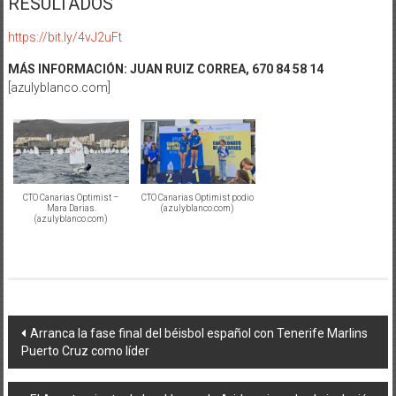
RESULTADOS
https://bit.ly/4vJ2uFt
MÁS INFORMACIÓN: JUAN RUIZ CORREA, 670 84 58 14
[azulyblanco.com]
CTO Canarias Optimist –
CTO Canarias Optimist podio
Mara Darias.
(azulyblanco.com)
(azulyblanco.com)
Navegación
Arranca la fase final del béisbol español con Tenerife Marlins
Puerto Cruz como líder
de
entradas