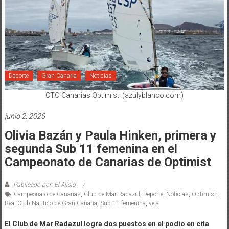
Deporte
Gran Canaria
Noticias
CTO Canarias Optimist. (azulyblanco.com)
junio 2, 2026
Olivia Bazán y Paula Hinken, primera y
segunda Sub 11 femenina en el
Campeonato de Canarias de Optimist
Publicado por: El Alisio
Campeonato de Canarias
,
Club de Mar Radazul
,
Deporte
,
Noticias
,
Optimist
,
Real Club Náutico de Gran Canaria
,
Sub 11 femenina
,
vela
El Club de Mar Radazul logra dos puestos en el podio en cita