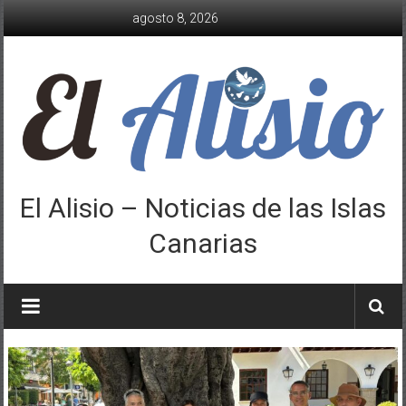
Saltar
agosto 8, 2026
al
contenido
El Alisio – Noticias de las Islas
Canarias