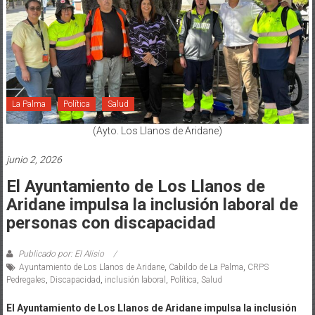
La Palma
Política
Salud
(Ayto. Los Llanos de Aridane)
junio 2, 2026
El Ayuntamiento de Los Llanos de
Aridane impulsa la inclusión laboral de
personas con discapacidad
Publicado por: El Alisio
Ayuntamiento de Los Llanos de Aridane
,
Cabildo de La Palma
,
CRPS
Pedregales
,
Discapacidad
,
inclusión laboral
,
Política
,
Salud
El Ayuntamiento de Los Llanos de Aridane impulsa la inclusión