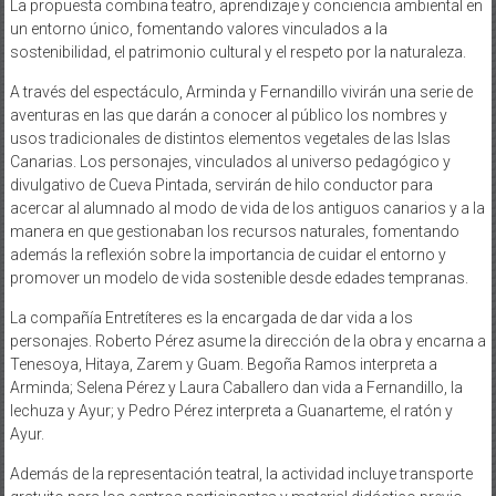
La propuesta combina teatro, aprendizaje y conciencia ambiental en
un entorno único, fomentando valores vinculados a la
sostenibilidad, el patrimonio cultural y el respeto por la naturaleza.
A través del espectáculo, Arminda y Fernandillo vivirán una serie de
aventuras en las que darán a conocer al público los nombres y
usos tradicionales de distintos elementos vegetales de las Islas
Canarias. Los personajes, vinculados al universo pedagógico y
divulgativo de Cueva Pintada, servirán de hilo conductor para
acercar al alumnado al modo de vida de los antiguos canarios y a la
manera en que gestionaban los recursos naturales, fomentando
además la reflexión sobre la importancia de cuidar el entorno y
promover un modelo de vida sostenible desde edades tempranas.
La compañía Entretíteres es la encargada de dar vida a los
personajes. Roberto Pérez asume la dirección de la obra y encarna a
Tenesoya, Hitaya, Zarem y Guam. Begoña Ramos interpreta a
Arminda; Selena Pérez y Laura Caballero dan vida a Fernandillo, la
lechuza y Ayur; y Pedro Pérez interpreta a Guanarteme, el ratón y
Ayur.
Además de la representación teatral, la actividad incluye transporte