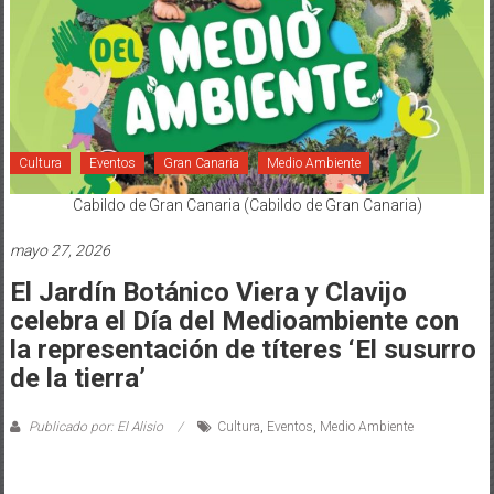
Cultura
Eventos
Gran Canaria
Medio Ambiente
Cabildo de Gran Canaria (Cabildo de Gran Canaria)
mayo 27, 2026
El Jardín Botánico Viera y Clavijo
celebra el Día del Medioambiente con
la representación de títeres ‘El susurro
de la tierra’
Publicado por: El Alisio
Cultura
,
Eventos
,
Medio Ambiente