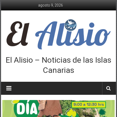
Saltar
agosto 9, 2026
al
contenido
El Alisio – Noticias de las Islas
Canarias