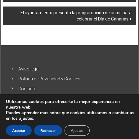
entradas
El ayuntamiento presenta la programación de actos para
celebrar el Día de Canarias
Aviso legal
Política de Privacidad y Cookies
Contacto
Utilizamos cookies para ofrecerte la mejor experiencia en
nuestra web.
Puedes aprender más sobre qué cookies utilizamos o cambiarlas
en los ajustes.
Copyright © 2026
El Alisio – Noticias de las Islas Canarias
. Todos
los derechos reservados. Tema:
ColorNews
por ThemeGrill.
Aceptar
Rechazar
Ajustes
Funciona gracias a
WordPress
.