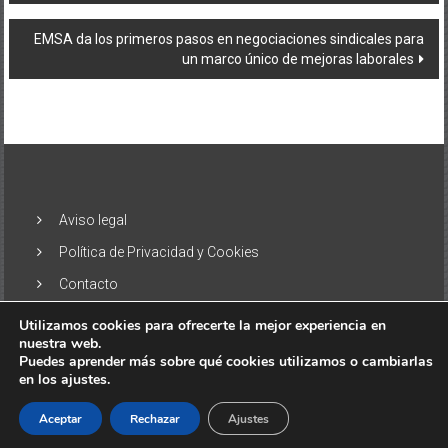
entradas
EMSA da los primeros pasos en negociaciones sindicales para
un marco único de mejoras laborales
Aviso legal
Política de Privacidad y Cookies
Contacto
Utilizamos cookies para ofrecerte la mejor experiencia en
nuestra web.
Puedes aprender más sobre qué cookies utilizamos o cambiarlas
en los ajustes.
Copyright © 2026
El Alisio – Noticias de las Islas Canarias
. Todos
los derechos reservados. Tema:
ColorNews
por ThemeGrill.
Aceptar
Rechazar
Ajustes
Funciona gracias a
WordPress
.