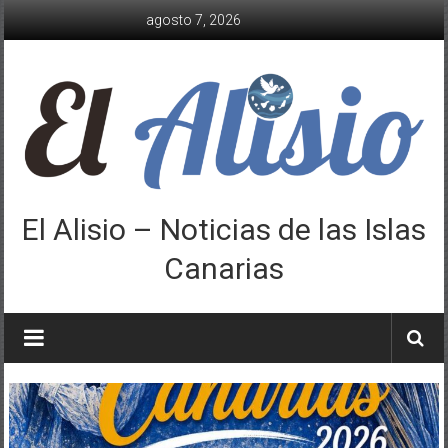
Saltar
agosto 7, 2026
al
contenido
El Alisio – Noticias de las Islas
Canarias