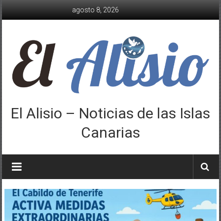
Saltar
agosto 8, 2026
al
contenido
El Alisio – Noticias de las Islas
Canarias