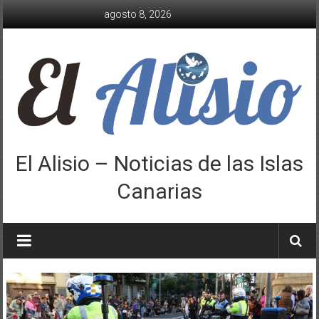
Saltar
agosto 8, 2026
al
contenido
El Alisio – Noticias de las Islas
Canarias