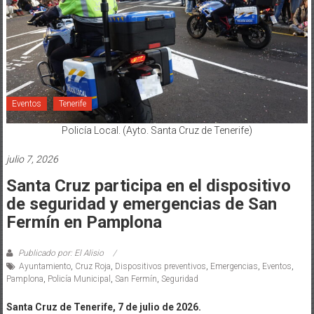
Eventos
Tenerife
Policía Local. (Ayto. Santa Cruz de Tenerife)
julio 7, 2026
Santa Cruz participa en el dispositivo
de seguridad y emergencias de San
Fermín en Pamplona
Publicado por: El Alisio
Ayuntamiento
,
Cruz Roja
,
Dispositivos preventivos
,
Emergencias
,
Eventos
,
Pamplona
,
Policía Municipal
,
San Fermín
,
Seguridad
Santa Cruz de Tenerife, 7 de julio de 2026.