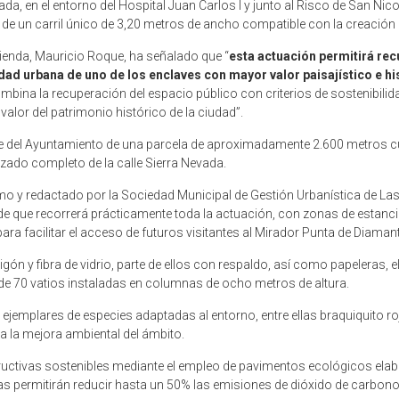
ada, en el entorno del Hospital Juan Carlos I y junto al Risco de San Nicol
de un carril único de 3,20 metros de ancho compatible con la creación 
vienda, Mauricio Roque, ha señalado que “
esta actuación permitirá rec
lidad urbana de uno de los enclaves con mayor valor paisajístico e 
na la recuperación del espacio público con criterios de sostenibilidad
alor del patrimonio histórico de la ciudad”.
rte del Ayuntamiento de una parcela de aproximadamente 2.600 metros cu
zado completo de la calle Sierra Nevada.
ismo y redactado por la Sociedad Municipal de Gestión Urbanística de L
e que recorrerá prácticamente toda la actuación, con zonas de estanci
ra facilitar el acceso de futuros visitantes al Mirador Punta de Diamant
n y fibra de vidrio, parte de ellos con respaldo, así como papeleras, 
e 70 vatios instaladas en columnas de ocho metros de altura.
5 ejemplares de especies adaptadas al entorno, entre ellas braquiquito ro
a la mejora ambiental del ámbito.
uctivas sostenibles mediante el empleo de pavimentos ecológicos elabo
as permitirán reducir hasta un 50% las emisiones de dióxido de carbon