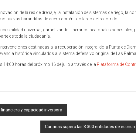
renovación de la red de drenaje, la instalación de sistemas de riego, la
omo nuevas barandillas de acero cortén a lo largo del recorrido.
 accesibilidad universal, garantizando itinerarios peatonales accesibl
 parte de toda la ciudadanía.
ntervenciones destinadas a la recuperación integral de la Punta de Diama
evancia histórica vinculados al sistema defensivo original de Las Palm
 14:00 horas del próximo 16 de julio a través de la
Plataforma de Contr
 financiera y capacidad inversora
Canarias supera las 3.300 entidades de econom