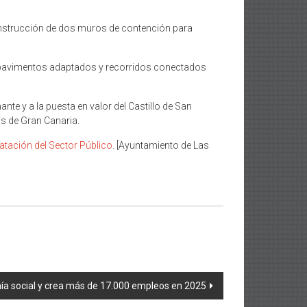
 construcción de dos muros de contención para
es, pavimentos adaptados y recorridos conectados
nte y a la puesta en valor del Castillo de San
as de Gran Canaria.
atación del Sector Público
. [Ayuntamiento de Las
ía social y crea más de 17.000 empleos en 2025