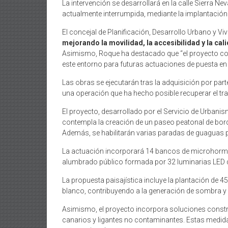
La intervención se desarrollará en la calle Sierra Nev
actualmente interrumpida, mediante la implantación 
El concejal de Planificación, Desarrollo Urbano y Vi
mejorando la movilidad, la accesibilidad y la ca
Asimismo, Roque ha destacado que “el proyecto combi
este entorno para futuras actuaciones de puesta en v
Las obras se ejecutarán tras la adquisición por pa
una operación que ha hecho posible recuperar el tra
El proyecto, desarrollado por el Servicio de Urban
contempla la creación de un paseo peatonal de bord
Además, se habilitarán varias paradas de guaguas pa
La actuación incorporará 14 bancos de microhormigó
alumbrado público formada por 32 luminarias LED d
La propuesta paisajística incluye la plantación de 4
blanco, contribuyendo a la generación de sombra y 
Asimismo, el proyecto incorpora soluciones constr
canarios y ligantes no contaminantes. Estas medid