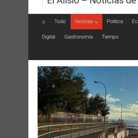
El Alisio – Noticias de
⌂
Todo
Noticias
Política
Ec
Digital
Gastronomía
Tiempo