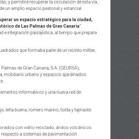
ás, y permitirá recuperar la circulación de esta vía,
de un amplio espacio peatonal y estancial.
uperar un espacio estratégico para la ciudad,
histórico de Las Palmas de Gran Canaria
”.
 e integración paisajística, al tiempo que prepara
adrados que formaba parte de un recinto militar,
as Palmas de Gran Canaria, S.A. (GEURSA),
a, mobiliario urbano y espacios ajardinados.
e.
elementos informativos y una nueva red de
jo, leña buena, romero marino, tolda y tajinaste
rados con vidrio reciclado, áridos volcánicos
o respecto a sistemas de pavimentación