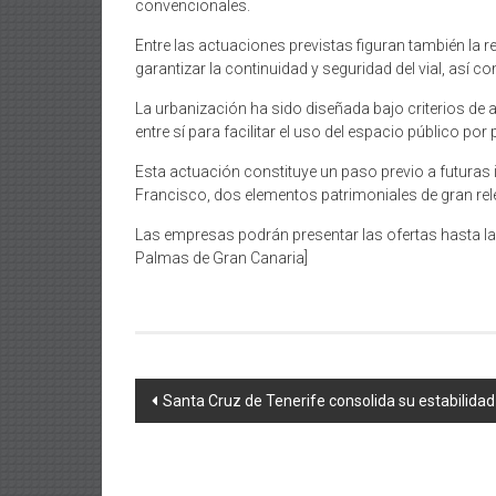
convencionales.
Entre las actuaciones previstas figuran también la 
garantizar la continuidad y seguridad del vial, así c
La urbanización ha sido diseñada bajo criterios de
entre sí para facilitar el uso del espacio público por
Esta actuación constituye un paso previo a futuras i
Francisco, dos elementos patrimoniales de gran rel
Las empresas podrán presentar las ofertas hasta las
Palmas de Gran Canaria]
Navegación
Santa Cruz de Tenerife consolida su estabilidad
de
entradas