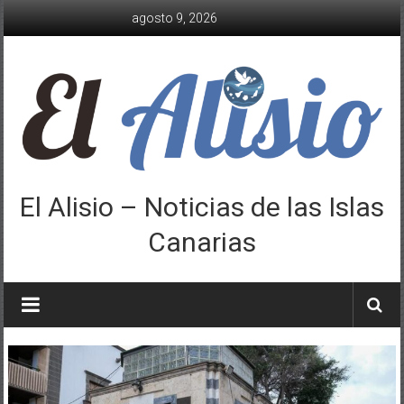
Saltar
agosto 9, 2026
al
contenido
El Alisio – Noticias de las Islas
Canarias