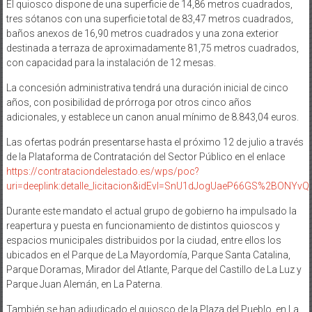
El quiosco dispone de una superficie de 14,86 metros cuadrados,
tres sótanos con una superficie total de 83,47 metros cuadrados,
baños anexos de 16,90 metros cuadrados y una zona exterior
destinada a terraza de aproximadamente 81,75 metros cuadrados,
con capacidad para la instalación de 12 mesas.
La concesión administrativa tendrá una duración inicial de cinco
años, con posibilidad de prórroga por otros cinco años
adicionales, y establece un canon anual mínimo de 8.843,04 euros.
Las ofertas podrán presentarse hasta el próximo 12 de julio a través
de la Plataforma de Contratación del Sector Público en el enlace
https://contrataciondelestado.es/wps/poc?
uri=deeplink:detalle_licitacion&idEvl=SnU1dJogUaeP66GS%2BONY
Durante este mandato el actual grupo de gobierno ha impulsado la
reapertura y puesta en funcionamiento de distintos quioscos y
espacios municipales distribuidos por la ciudad, entre ellos los
ubicados en el Parque de La Mayordomía, Parque Santa Catalina,
Parque Doramas, Mirador del Atlante, Parque del Castillo de La Luz y
Parque Juan Alemán, en La Paterna.
También se han adjudicado el quiosco de la Plaza del Pueblo, en La