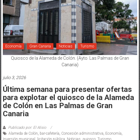
Economía
Gran Canaria
Noticias
Turismo
Quiosco de la Alameda de Colón. (Ayto. Las Palmas de Gran
Canaria)
julio 3, 2026
Última semana para presentar ofertas
para explotar el quiosco de la Alameda
de Colón en Las Palmas de Gran
Canaria
Publicado por: El Alisio
Alameda de Colón
,
bar-cafetería
,
Concesión administrativa
,
Economía
,
Inversión municipal
,
licitación pública
,
Noticias
,
quiosco
,
Turismo