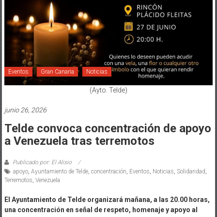
Eventos
Gran Canaria
Noticias
(Ayto. Telde)
junio 26, 2026
Telde convoca concentración de apoyo
a Venezuela tras terremotos
Publicado por: El Alisio
apoyo
,
Ayuntamiento de Telde
,
concentración
,
Eventos
,
Noticias
,
Solidaridad
,
Terremotos
,
Venezuela
El Ayuntamiento de Telde organizará mañana, a las 20.00 horas,
una concentración en señal de respeto, homenaje y apoyo al