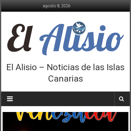
Saltar
agosto 8, 2026
al
contenido
El Alisio – Noticias de las Islas
Canarias