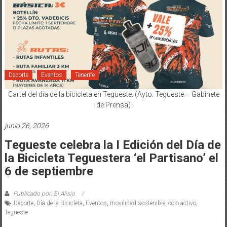
Deporte
Eventos
Tenerife
Cartel del día de la bicicleta en Tegueste. (Ayto. Tegueste – Gabinete
de Prensa)
junio 26, 2026
Tegueste celebra la I Edición del Día de
la Bicicleta Teguestera ‘el Partisano’ el
6 de septiembre
Publicado por: El Alisio
Deporte
,
Día de la Bicicleta
,
Eventos
,
movilidad sostenible
,
ocio activo
,
Tegueste