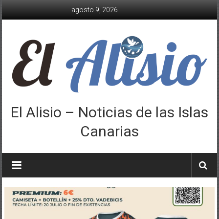
Saltar
agosto 9, 2026
al
contenido
El Alisio – Noticias de las Islas
Canarias