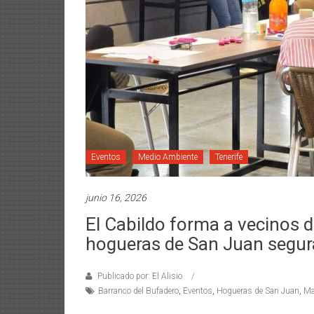
Eventos
Medio Ambiente
Tenerife
junio 16, 2026
El Cabildo forma a vecinos 
hogueras de San Juan segur
Publicado por: El Alisio
Barranco del Bufadero
,
Eventos
,
Hogueras de San Juan
,
Ma