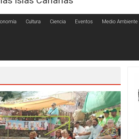
 las Islas Canarias
onomía
Cultura
Ciencia
Eventos
Medio Ambiente