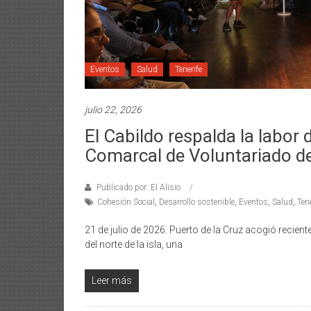
Eventos
Salud
Tenerife
julio 22, 2026
El Cabildo respalda la labor 
Comarcal de Voluntariado de
Publicado por: El Alisio
Cohesión Social
,
Desarrollo sostenible
,
Eventos
,
Salud
,
Tene
21 de julio de 2026. Puerto de la Cruz acogió recie
del norte de la isla, una
Leer más