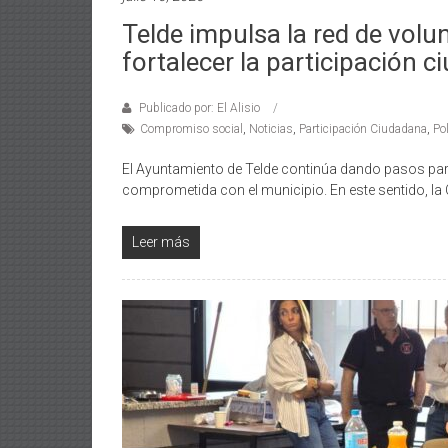
Telde impulsa la red de volu
fortalecer la participación 
Publicado por: El Alisio
Compromiso social
,
Noticias
,
Participación Ciudadana
,
Pol
El Ayuntamiento de Telde continúa dando pasos par
comprometida con el municipio. En este sentido, la 
Leer más