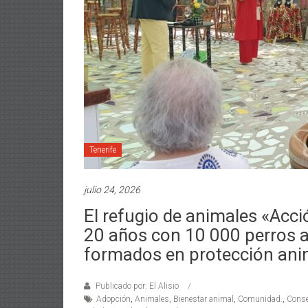
Tenerife
julio 24, 2026
El refugio de animales «Acció
20 años con 10 000 perros 
formados en protección ani
Publicado por: El Alisio
Adopción
,
Animales
,
Bienestar animal
,
Comunidad.
,
Conse