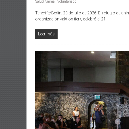
Salud Animal
,
Voluntariado
Tenerife/Berlín, 23 de julio de 2026. El refugio de an
organización «aktion tier», celebró el 21
Leer más