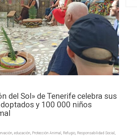
n del Sol» de Tenerife celebra sus
adoptados y 100 000 niños
mal
rvación
,
educación
,
Protección Animal
,
Refugio
,
Responsabilidad Social
,