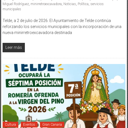
Miguel Rodríguez
,
minirretroexcavadora
,
Noticias
,
Política
,
servicios
municipales
Telde, a 2 de julio de 2026. El Ayuntamiento de Telde continúa
reforzando los servicios municipales con la incorporación de una
nueva minirretroexcavadora destinada
Leer más
Cultura
Eventos
Gran Canaria