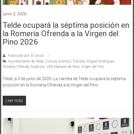
junio 3, 2026
Telde ocupará la séptima posición en
la Romería Ofrenda a la Virgen del
Pino 2026
Publicado por: El Alisio
Ayuntamiento de Telde
,
Cultura
,
Eventos
,
Folclore
,
Miguel Rodríguez
,
Romería Ofrenda
,
tradición
,
Villa Mariana de Teror
,
Virgen del Pino
Telde, a 3 de junio de 2026. La carreta de Telde ocupará la séptima
posición en la Romería Ofrenda a la Virgen del Pino
Leer más