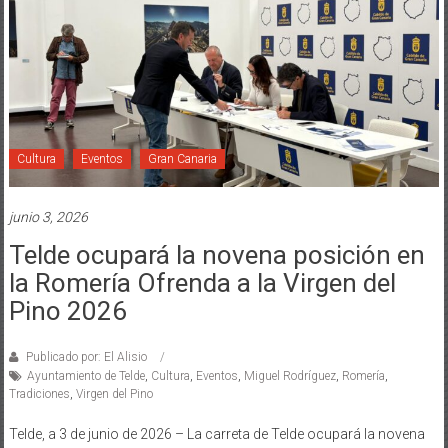
Cultura
Eventos
Gran Canaria
junio 3, 2026
Telde ocupará la novena posición en
la Romería Ofrenda a la Virgen del
Pino 2026
Publicado por: El Alisio
Ayuntamiento de Telde
,
Cultura
,
Eventos
,
Miguel Rodríguez
,
Romería
,
Tradiciones
,
Virgen del Pino
Telde, a 3 de junio de 2026 – La carreta de Telde ocupará la novena