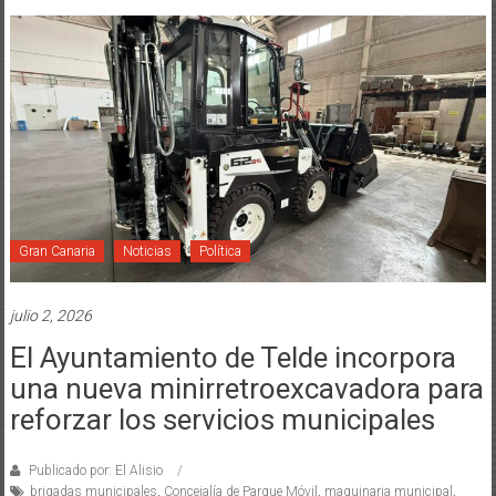
Gran Canaria
Noticias
Política
julio 2, 2026
El Ayuntamiento de Telde incorpora
una nueva minirretroexcavadora para
reforzar los servicios municipales
Publicado por: El Alisio
brigadas municipales
,
Concejalía de Parque Móvil
,
maquinaria municipal
,