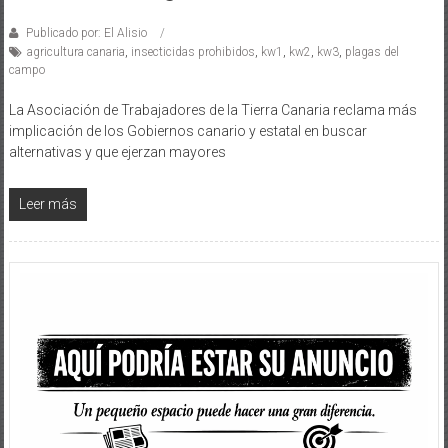
Publicado por: El Alisio
agricultura canaria
,
insecticidas prohibidos
,
kw1
,
kw2
,
kw3
,
plagas del
campo
La Asociación de Trabajadores de la Tierra Canaria reclama más
implicación de los Gobiernos canario y estatal en buscar
alternativas y que ejerzan mayores
Leer más