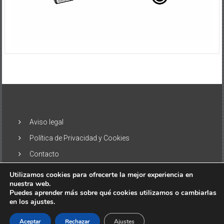
Aviso legal
Política de Privacidad y Cookies
Contacto
Utilizamos cookies para ofrecerte la mejor experiencia en
nuestra web.
Puedes aprender más sobre qué cookies utilizamos o cambiarlas
en los ajustes.
Copyright © 2026
El Alisio – Noticias de las Islas Canarias
. Todos
los derechos reservados. Tema:
ColorNews
por ThemeGrill.
Aceptar
Rechazar
Ajustes