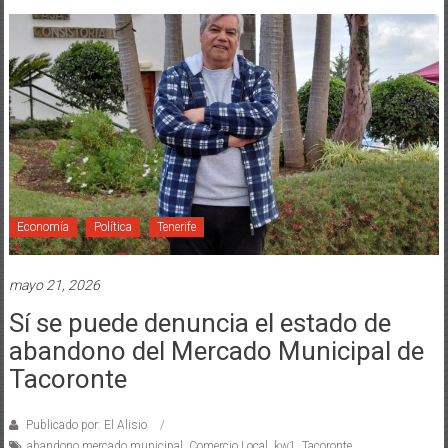
Economía
Política
Tenerife
mayo 21, 2026
Sí se puede denuncia el estado de
abandono del Mercado Municipal de
Tacoronte
Publicado por: El Alisio
abandono mercado municipal
,
Comercio Local
,
kw1
,
Tacoronte