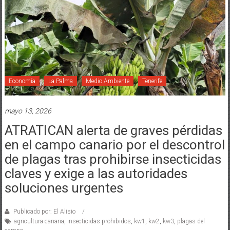
Economía
La Palma
Medio Ambiente
Tenerife
mayo 13, 2026
ATRATICAN alerta de graves pérdidas
en el campo canario por el descontrol
de plagas tras prohibirse insecticidas
claves y exige a las autoridades
soluciones urgentes
Publicado por: El Alisio
agricultura canaria
,
insecticidas prohibidos
,
kw1
,
kw2
,
kw3
,
plagas del