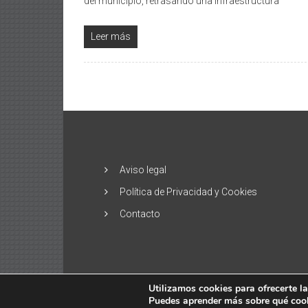
del municipio, retrasando una infraestructura
Leer más
Aviso legal
Política de Privacidad y Cookies
Contacto
Utilizamos cookies para ofrecerte l
Puedes aprender más sobre qué cooki
Copyright © 2026
El Alisio – Noticias de la