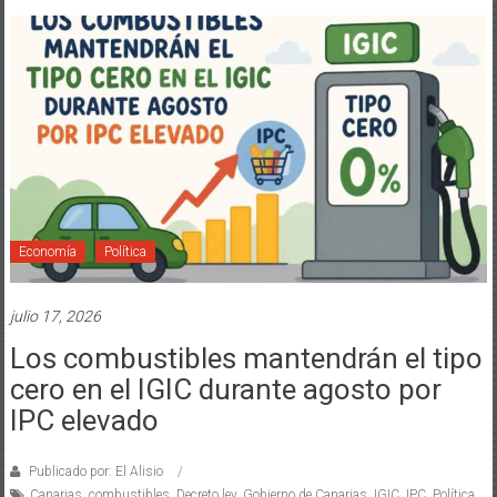
Economía
Política
julio 17, 2026
Los combustibles mantendrán el tipo
cero en el IGIC durante agosto por
IPC elevado
Publicado por: El Alisio
Canarias
,
combustibles
,
Decreto ley
,
Gobierno de Canarias
,
IGIC
,
IPC
,
Política