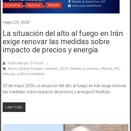
Economía
Noticias
Tenerife
mayo 29, 2026
La situación del alto al fuego en Irán
exige renovar las medidas sobre
impacto de precios y energía
Publicado por: El Alisio
Banco Central Europeo
,
Canarias
,
CEOE Tenerife
,
Economía
,
Inflación
,
IPC
,
Noticias
,
política monetaria
29 de mayo 2026 La situación del alto al fuego en Irán exige renovar
las medidas sobre impacto de precios y energía El Instituto
Leer más