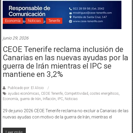
Economía
Noticias
Tenerife
junio 29, 2026
CEOE Tenerife reclama inclusión de
Canarias en las nuevas ayudas por la
guerra de Irán mientras el IPC se
mantiene en 3,2%
Publicado por: El Alisio
ayudas económicas
,
CEOE Tenerife
,
Competitividad
,
costes energéticos
,
Economía
,
guerra de Irán
,
Inflación
,
IPC
,
Noticias
29 de junio 2026 CEOE Tenerife reclama no excluir a Canarias de las
nuevas ayudas con motivo de la guerra de Irán, mientras el
Leer más