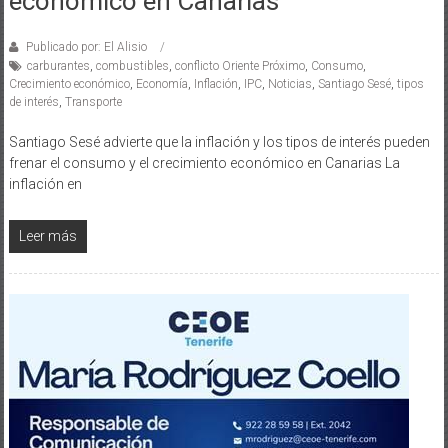
económico en Canarias
Publicado por: El Alisio
carburantes
,
combustibles
,
conflicto Oriente Próximo
,
Consumo
,
Crecimiento económico
,
Economía
,
Inflación
,
IPC
,
Noticias
,
Santiago Sesé
,
tipos
de interés
,
Transporte
Santiago Sesé advierte que la inflación y los tipos de interés pueden
frenar el consumo y el crecimiento económico en Canarias La
inflación en
Leer más