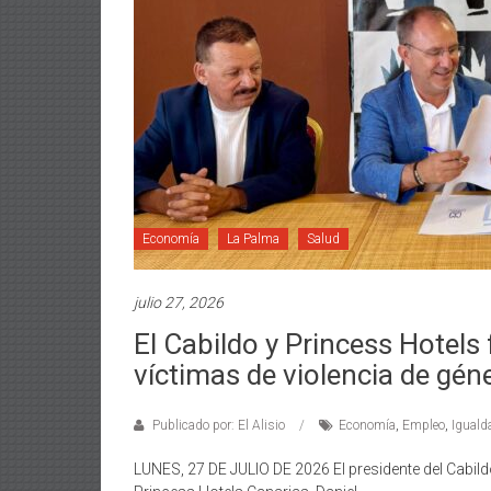
Economía
La Palma
Salud
julio 27, 2026
El Cabildo y Princess Hotels
víctimas de violencia de gén
Publicado por: El Alisio
Economía
,
Empleo
,
Iguald
LUNES, 27 DE JULIO DE 2026 El presidente del Cabildo