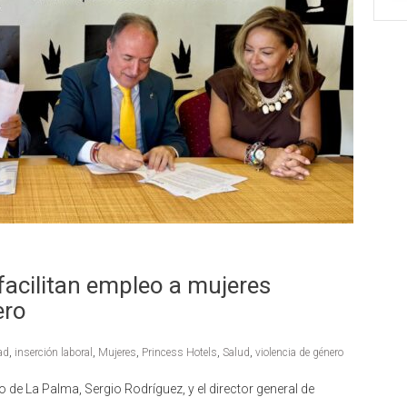
 facilitan empleo a mujeres
ero
ad
,
inserción laboral
,
Mujeres
,
Princess Hotels
,
Salud
,
violencia de género
 de La Palma, Sergio Rodríguez, y el director general de