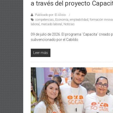
a través del proyecto Capaci
Publicado por: El Alisio
competencias
,
Economía
,
empleabilidad
,
formación innova
laboral
,
mercado laboral
,
Noticias
09 de julio de 2026. El programa `Capacita´ creado 
subvencionado por el Cabildo
Leer más