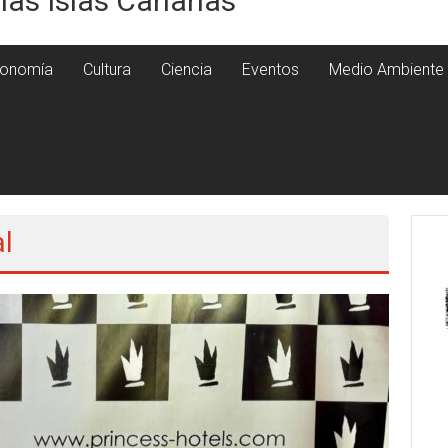
 las Islas Canarias
onomía
Cultura
Ciencia
Eventos
Medio Ambiente
al