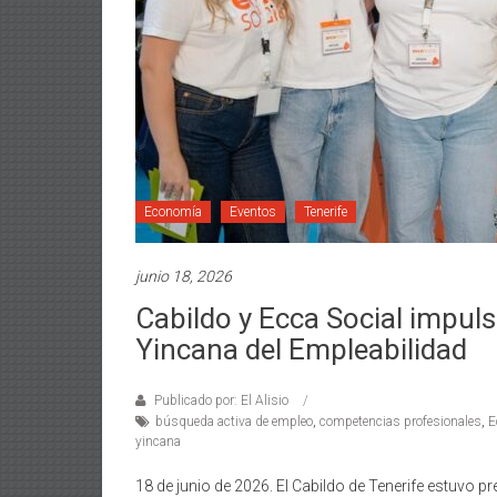
Economía
Eventos
Tenerife
junio 18, 2026
Cabildo y Ecca Social impulsa
Yincana del Empleabilidad
Publicado por: El Alisio
búsqueda activa de empleo
,
competencias profesionales
,
E
yincana
18 de junio de 2026. El Cabildo de Tenerife estuvo pr