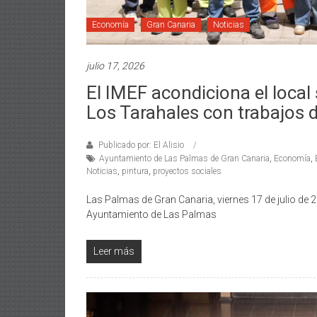
Economía
Gran Canaria
Noticias
julio 17, 2026
El IMEF acondiciona el local
Los Tarahales con trabajos d
Publicado por: El Alisio
Ayuntamiento de Las Palmas de Gran Canaria
,
Economía
,
Noticias
,
pintura
,
proyectos sociales
Las Palmas de Gran Canaria, viernes 17 de julio de 2
Ayuntamiento de Las Palmas
Leer más