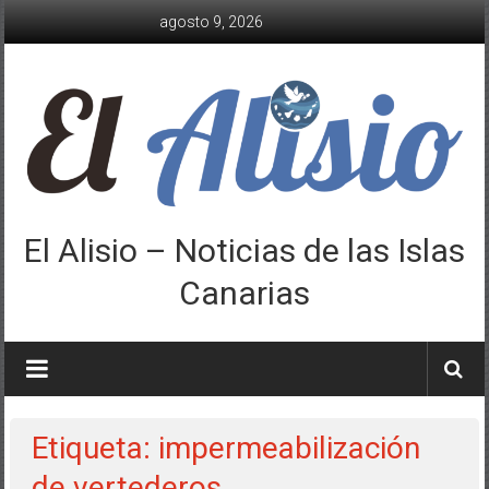
Saltar
agosto 9, 2026
al
contenido
El Alisio – Noticias de las Islas
Canarias
Etiqueta: impermeabilización
de vertederos