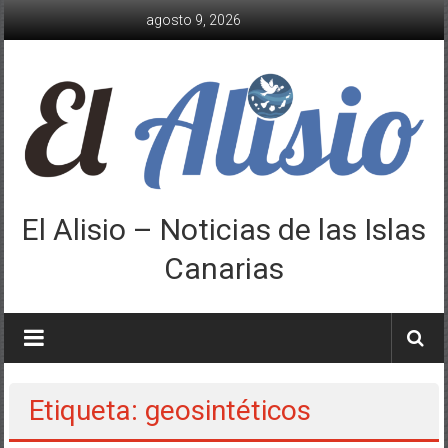
Saltar
agosto 9, 2026
al
contenido
El Alisio – Noticias de las Islas
Canarias
Etiqueta: geosintéticos