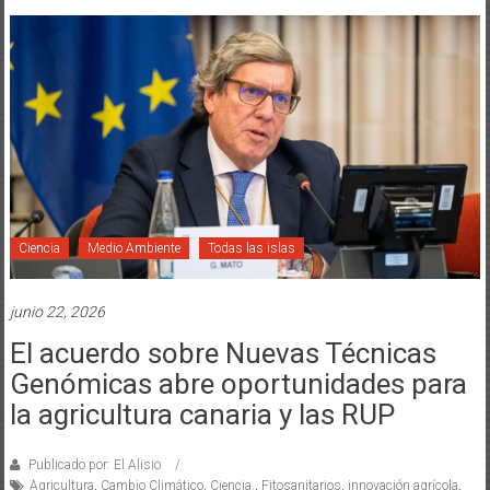
Ciencia
Medio Ambiente
Todas las islas
junio 22, 2026
El acuerdo sobre Nuevas Técnicas
Genómicas abre oportunidades para
la agricultura canaria y las RUP
Publicado por: El Alisio
Agricultura
,
Cambio Climático
,
Ciencia.
,
Fitosanitarios
,
innovación agrícola
,