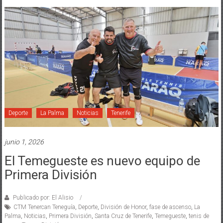
Deporte
La Palma
Noticias
Tenerife
junio 1, 2026
El Temegueste es nuevo equipo de
Primera División
Publicado por: El Alisio
CTM Tenercan Teneguía
,
Deporte
,
División de Honor
,
fase de ascenso
,
La
Palma
,
Noticias
,
Primera División
,
Santa Cruz de Tenerife
,
Temegueste
,
tenis de