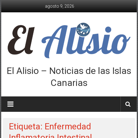
Saltar
agosto 9, 2026
al
contenido
El Alisio – Noticias de las Islas
Canarias
Etiqueta: Enfermedad
Inflamatoria Intestinal