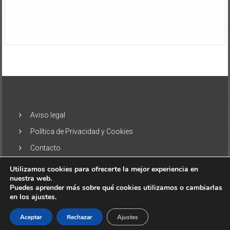
Aviso legal
Política de Privacidad y Cookies
Contacto
Utilizamos cookies para ofrecerte la mejor experiencia en
nuestra web.
Puedes aprender más sobre qué cookies utilizamos o cambiarlas
en los ajustes.
Copyright © 2026
El Alisio – Noticias de las Islas Canarias
. Todos
los derechos reservados. Tema:
ColorNews
por ThemeGrill.
Aceptar
Rechazar
Ajustes
Funciona gracias a
WordPress
.