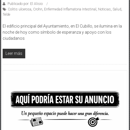
Publicado por: El Alisio
Colitis ulcerosa
,
Crohn
,
Enfermedad Inflamatoria Intestinal
,
Noticias
,
Salud
,
Telde
El edificio principal del Ayuntamiento, en El Cubillo, se ilumina en la
noche de hoy como símbolo de esperanza y apoyo con los
ciudadanos
Leer más