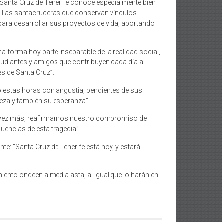
 “Santa Cruz de Tenerife conoce especialmente bien
milias santacruceras que conservan vínculos
para desarrollar sus proyectos de vida, aportando
a forma hoy parte inseparable de la realidad social,
udiantes y amigos que contribuyen cada día al
s de Santa Cruz”.
o estas horas con angustia, pendientes de sus
eza y también su esperanza”.
na vez más, reafirmamos nuestro compromiso de
encias de esta tragedia”.
e: “Santa Cruz de Tenerife está hoy, y estará
iento ondeen a media asta, al igual que lo harán en