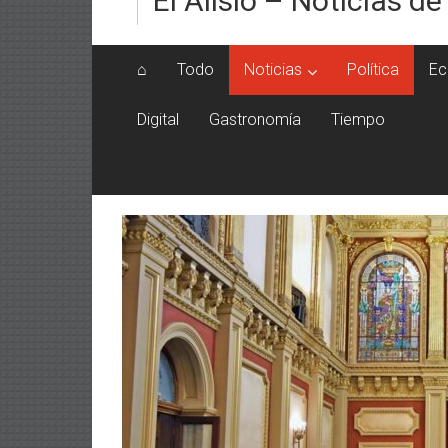
El Alisio – Noticias de
⌂
Todo
Noticias
Política
Ec
Digital
Gastronomía
Tiempo