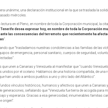
 unánime, una declaración institucional en la que se traslada la solidar
 pasado miércoles.
 lectura en el Pleno, en nombre de toda la Corporación municipal, la ci
 Tenerife desea expresar hoy, en nombre de toda la Corporación mun
 ante las consecuencias del terremoto que recientemente ha afecta
ias
”.
ando que “trasladamos nuestras condolencias a las familias de las víct
ipos de emergencia, personal sanitario, cuerpos de seguridad, voluntar
fectadas”.
os que unen a Canarias y Venezuela al manifestar que “cuando Venezuela
s unidos por el océano. Hablamos de una historia compartida, de una r
 que han unido a ambos pueblos a uno y otro lado del Atlántico”.
rofundos vínculos históricos, humanos y afectivos que unen a Canarias
generaciones, señalando que “Venezuela fue tierra de acogida para mi
rabajo y esperanza. Gracias a esa generosidad, innumerables familias ca
e origen”.