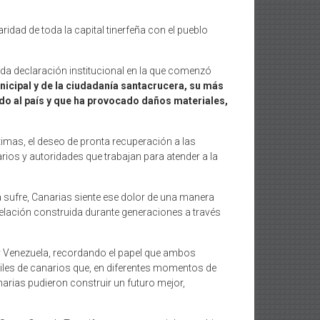
idad de toda la capital tinerfeña con el pueblo
tada declaración institucional en la que comenzó
icipal y de la ciudadanía santacrucera, su más
do al país y que ha provocado daños materiales,
imas, el deseo de pronta recuperación a las
ios y autoridades que trabajan para atender a la
 sufre, Canarias siente ese dolor de una manera
elación construida durante generaciones a través
 y Venezuela, recordando el papel que ambos
les de canarios que, en diferentes momentos de
narias pudieron construir un futuro mejor,