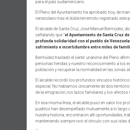
para el país sudamericano.
El Pleno del Ayuntamiento ha aprobado hoy, de manera
venezolano tras el doble terremoto registrado este
El alcalde de Santa Cruz, José Manuel Bermúdez, dio
señalando que “
el Ayuntamiento de Santa Cruz de
profunda solidaridad con el pueblo de Venezuela
sufrimiento e incertidumbre entre miles de famil
Bermúdez trasladó el sentir unánime del Pleno afirm
personas heridas y nuestro reconocimiento a los equ
población y recuperar la normalidad en las zonas a
El alcalde recordó los profundos vínculos históric
especial. No hablamos únicamente de dos territorio
de la emigración, los lazos familiares y los afectos
En esa misma línea, el alcalde puso en valor los p
pueblos han desempeñado mutuamente a lo largo de 
nuestra historia, encontraron allí oportunidades, t
manteniendo siempre vivo el vínculo con sus islas d