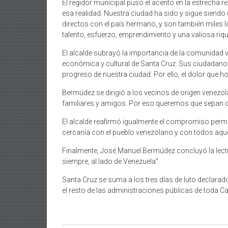
El regidor municipal puso el acento en la estrecha 
esa realidad. Nuestra ciudad ha sido y sigue siend
directos con el país hermano, y son también miles 
talento, esfuerzo, emprendimiento y una valiosa riq
El alcalde subrayó la importancia de la comunidad ve
económica y cultural de Santa Cruz. Sus ciudadano
progreso de nuestra ciudad. Por ello, el dolor que
Bermúdez se dirigió a los vecinos de origen venezo
familiares y amigos. Por eso queremos que sepan q
El alcalde reafirmó igualmente el compromiso perm
cercanía con el pueblo venezolano y con todos aque
Finalmente, José Manuel Bermúdez concluyó la lectur
siempre, al lado de Venezuela”.
Santa Cruz se suma a los tres días de luto declarad
el resto de las administraciones públicas de toda C