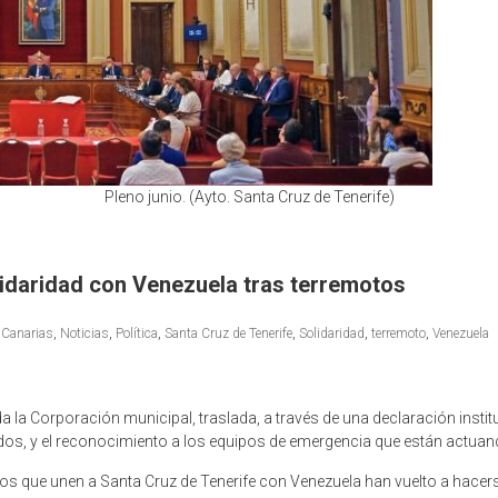
Pleno junio. (Ayto. Santa Cruz de Tenerife)
lidaridad con Venezuela tras terremotos
,
Canarias
,
Noticias
,
Política
,
Santa Cruz de Tenerife
,
Solidaridad
,
terremoto
,
Venezuela
la Corporación municipal, traslada, a través de una declaración institu
idos, y el reconocimiento a los equipos de emergencia que están actuand
ivos que unen a Santa Cruz de Tenerife con Venezuela han vuelto a hace