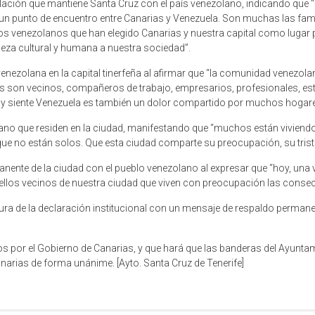
relación que mantiene Santa Cruz con el país venezolano, indicando que
o un punto de encuentro entre Canarias y Venezuela. Son muchas las fa
los venezolanos que han elegido Canarias y nuestra capital como lugar 
ueza cultural y humana a nuestra sociedad”.
nezolana en la capital tinerfeña al afirmar que “la comunidad venezolan
s son vecinos, compañeros de trabajo, empresarios, profesionales, est
 hoy siente Venezuela es también un dolor compartido por muchos hogare
lano que residen en la ciudad, manifestando que “muchos están viviend
ue no están solos. Que esta ciudad comparte su preocupación, su trist
anente de la ciudad con el pueblo venezolano al expresar que “hoy, u
llos vecinos de nuestra ciudad que viven con preocupación las consecu
a de la declaración institucional con un mensaje de respaldo permanent
os por el Gobierno de Canarias, y que hará que las banderas del Ayuntam
anarias de forma unánime. [Ayto. Santa Cruz de Tenerife]