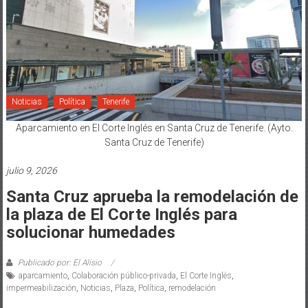
Noticias
Política
Tenerife
Aparcamiento en El Corte Inglés en Santa Cruz de Tenerife. (Ayto.
Santa Cruz de Tenerife)
julio 9, 2026
Santa Cruz aprueba la remodelación de
la plaza de El Corte Inglés para
solucionar humedades
Publicado por: El Alisio
aparcamiento
,
Colaboración público-privada
,
El Corte Inglés
,
impermeabilización
,
Noticias
,
Plaza
,
Política
,
remodelación