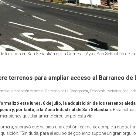
e terrenos en San Sebastián de La Gomera. (Ayto. San Sebastián de L
re terrenos para ampliar acceso al Barranco de
rrenos
,
ampliación carretera
,
Barranco de La Concepción
,
Economía
,
Noticias
,
Segurida
malizó este lunes, 6 de julio, la adquisición de los terrenos aleda
ción y, por tanto, a la Zona Industrial de San Sebastián.
Esta actuaci
dimensiones que diariamente circulan por esta vía.
 Gomera, subrayó que ha sido una gestión realmente compleja que se ha 
uisición. “Sin duda, para el equipo de gobierno supone un gran orgull