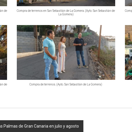
ián de
Compra de terrenos en San Sebastián de La Gomera. (Ayto. San Sebastián de
Compr
La Gomera)
ián de
Compra de terrenos. (Ayto. San Sebastián de La Gomera)
e Las Palmas de Gran Canaria en julio y agosto