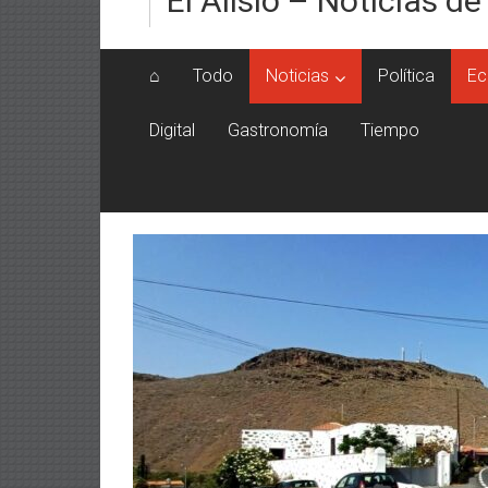
El Alisio – Noticias de
⌂
Todo
Noticias
Política
Ec
Digital
Gastronomía
Tiempo