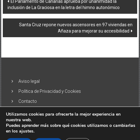
Navegación
El Parlamento de Canarias aprueba por unanimidad la
inclusión de La Graciosa en la letra del himno autonómico
de
entradas
Santa Cruz repone nuevos ascensores en 97 viviendas en
Añaza para mejorar su accesibilidad
Aviso legal
Política de Privacidad y Cookies
Contacto
Utilizamos cookies para ofrecerte la mejor experiencia en
nuestra web.
Puedes aprender más sobre qué cookies utilizamos o cambiarlas
en los ajustes.
Copyright © 2026
El Alisio – Noticias de las Islas Canarias
. Todos