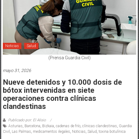
Noticias
Salud
(Prensa Guardia Civil)
mayo 31, 2026
Nueve detenidos y 10.000 dosis de
bótox intervenidas en siete
operaciones contra clínicas
clandestinas
Publicado por: El Alisio
Asturias
,
Barcelona
,
Bizkaia
,
cadenas de frío
,
clínicas clandestinas
,
Guardia
Civil
,
Las Palmas
,
medicamentos ilegales
,
Noticias
,
Salud
,
toxina botulínica