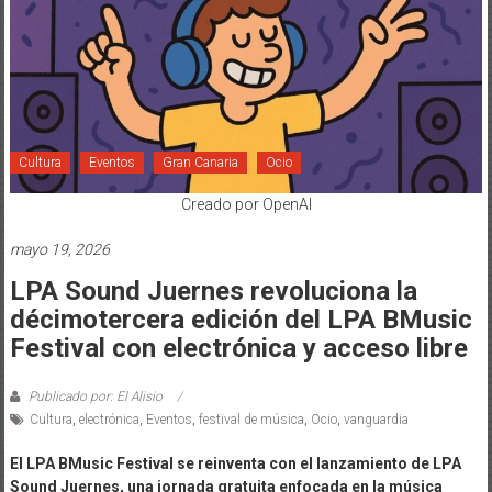
Cultura
Eventos
Gran Canaria
Ocio
Creado por OpenAI
mayo 19, 2026
LPA Sound Juernes revoluciona la
décimotercera edición del LPA BMusic
Festival con electrónica y acceso libre
Publicado por: El Alisio
Cultura
,
electrónica
,
Eventos
,
festival de música
,
Ocio
,
vanguardia
El LPA BMusic Festival se reinventa con el lanzamiento de LPA
Sound Juernes, una jornada gratuita enfocada en la música